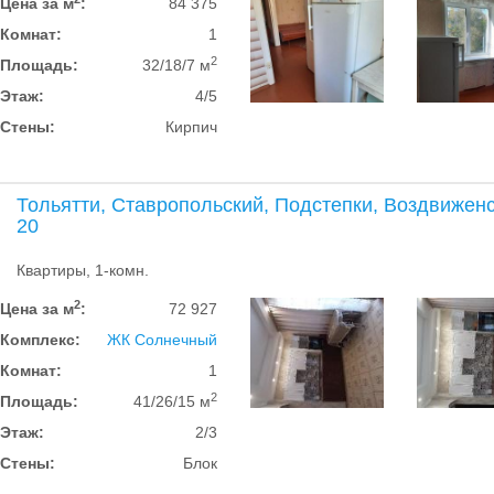
Цена за м
:
84 375
Комнат:
1
2
Площадь:
32/18/7 м
Этаж:
4/5
Стены:
Кирпич
Тольятти, Ставропольский, Подстепки, Воздвиженс
20
Квартиры, 1-комн.
2
Цена за м
:
72 927
Комплекс:
ЖК Солнечный
Комнат:
1
2
Площадь:
41/26/15 м
Этаж:
2/3
Стены:
Блок