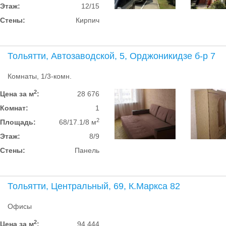
Этаж:
12/15
Стены:
Кирпич
Тольятти, Автозаводской, 5, Орджоникидзе б-р 7
Комнаты, 1/3-комн.
2
Цена за м
:
28 676
Комнат:
1
2
Площадь:
68/17.1/8 м
Этаж:
8/9
Стены:
Панель
Тольятти, Центральный, 69, К.Маркса 82
Офисы
2
Цена за м
:
94 444