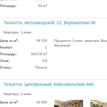
2
Площадь:
54 м
Тольятти, Автозаводской, 12, Ворошилова 39
Квартиры, 1-комн.
2
Цена за м
:
98 529
Продается 1-комн. квартира, Вор
Железная...
Комнат:
1
2
Площадь:
34/17/8 м
Этаж:
1/9
Стены:
Панель
Тольятти, Центральный, Комсомольская 46А
Квартиры, 2-комн.
2
Цена за м
:
95 556