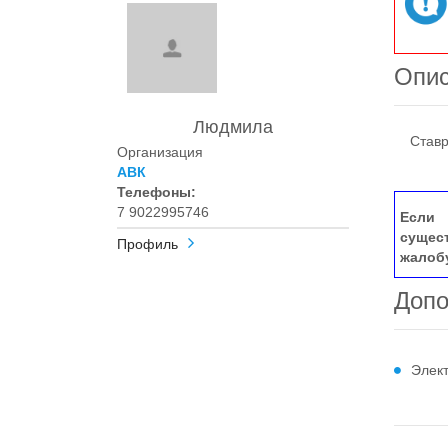
Опи
Людмила
Ставроп
Организация
АВК
Телефоны:
7 9022995746
Если 
сущес
Профиль
жалоб
Допо
Элек