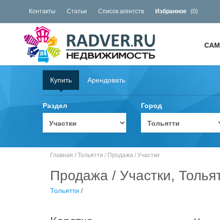
Контакты
Статьи
Список агентств
Избранное
(
0
)
САМ
Купить
Арендовать
Раздел
Город
Главная
/
Тольятти
/
Продажа
/
Участки
Продажа / Участки, Толья
Тольятти
/