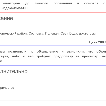
риелторов до личного посещения и осмотра об
недвижимости!
сание
ольский район, Сосновка, Полевая, Свет, Вода, док.готовы
Цена
200 
вы позвонили по объявлению и выяснили, что объе
твует, либо с вас требуют предоплату за просмотр, ос
у!
лнительно
тричество