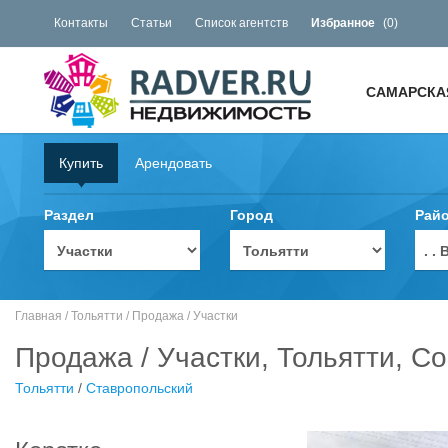
Контакты
Статьи
Список агентств
Избранное
(
0
)
САМАРСКА
Купить
Арендовать
Раздел
Город
Рай
. 
Главная
/
Тольятти
/
Продажа
/
Участки
Продажа / Участки, Тольятти, Со
Тольятти
/
Ставропольский