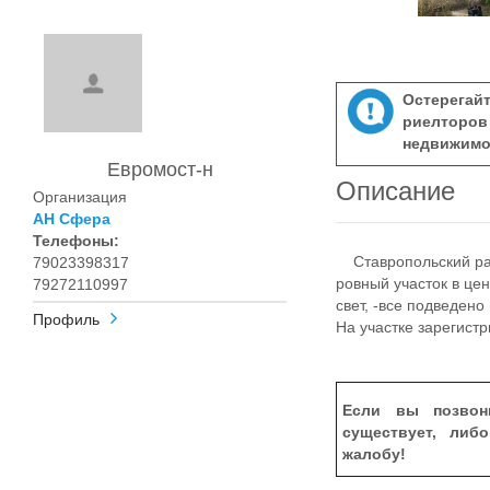
Остерегай
риелтор
недвижимо
Евромост-н
Описание
Организация
АН Сфера
Телефоны:
Ставропольский райо
79023398317
ровный участок в цен
79272110997
свет, -все подведено
Профиль
На участке зарегист
Если вы позвон
существует, либ
жалобу!