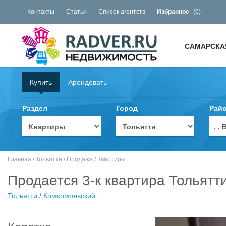
Контакты
Статьи
Список агентств
Избранное
(
0
)
САМАРСКА
Купить
Арендовать
Раздел
Город
Рай
. 
Главная
/
Тольятти
/
Продажа
/
Квартиры
Продается 3-к квартира Тольятт
Тольятти
/
Комсомольский