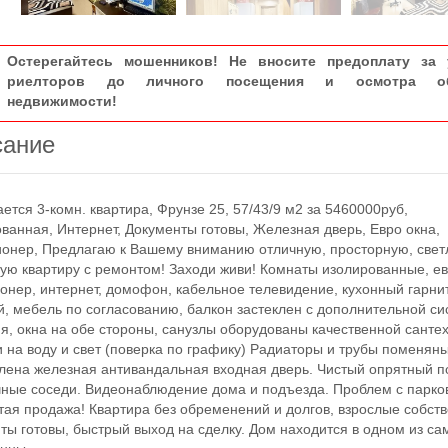
Остерегайтесь мошенников! Не вносите предоплату за 
риелторов до личного посещения и осмотра об
недвижимости!
сание
ся 3-комн. квартира, Фрунзе 25, 57/43/9 м2 за 5460000руб,
ванная, Интернет, Документы готовы, Железная дверь, Евро окна,
онер, Предлагаю к Вашему вниманию отличную, просторную, свет
ую квартиру с ремонтом! Заходи живи! Комнаты изолированные, ев
онер, интернет, домофон, кабельное телевидение, кухонный гарни
й, мебель по согласованию, балкон застеклен с дополнительной с
я, окна на обе стороны, санузлы оборудованы качественной санте
и на воду и свет (поверка по графику) Радиаторы и трубы поменяны
лена железная антивандальная входная дверь. Чистый опрятный п
ные соседи. Видеонаблюдение дома и подъезда. Проблем с парко
стая продажа! Квартира без обременений и долгов, взрослые собст
ты готовы, быстрый выход на сделку. Дом находится в одном из са