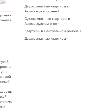
Двухкомнатные квартиры в
Автозаводском р-не
услуги
Однокомнатные квартиры в
ъекта
Автозаводском р-не
Квартиры в Центральном районе
Двухкомнатные квартиры
лую 3-
роокна,
тур с
истемой
хникой,
.
одъезд,
вкой
венники,
мых