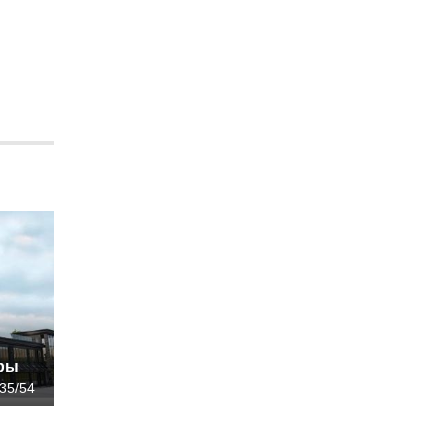
иры
 35/54