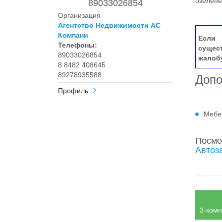
озелен
89033026854
Организация
Агентство Недвижимости АС
Компани
Если 
Телефоны:
сущес
89033026854
жалоб
8 8482 408645
89278935588
Допо
Профиль
Мебе
Посмо
Автоз
3-комн