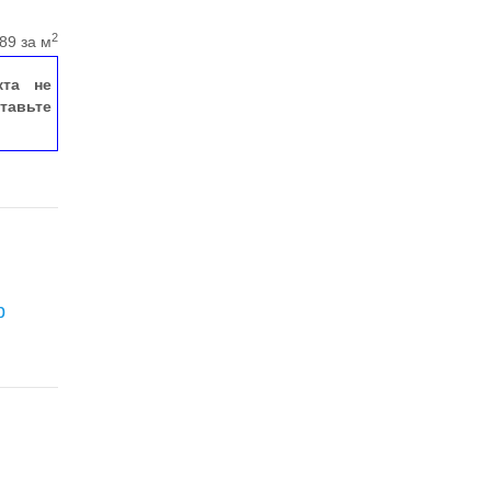
2
89 за м
кта не
тавьте
р