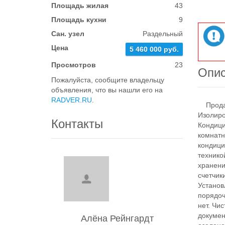
Площадь жилая
43
Площадь кухни
9
Сан. узел
Раздельный
Цена
5 460 000 руб.
Просмотров
23
Опи
Пожалуйста, сообщите владельцу
объявления, что вы нашли его на
RADVER.RU
.
Продает
Изолиро
Контакты
Кондици
комнатн
кондици
технико
хранени
счетчик
Установ
порядоч
нет. Чи
докумен
Алёна Рейнгардт