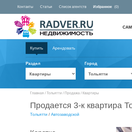
Контакты
Статьи
Список агентств
Избранное
(
0
)
САМ
Купить
Арендовать
Раздел
Город
Главная
/
Тольятти
/
Продажа
/
Квартиры
Продается 3-к квартира То
Тольятти
/
Автозаводской