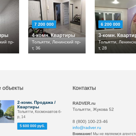
7 200 000
6 200 000
тиры
4-комн. Квартиры
3-комн. Кварт
кий пр-
Тольятти, Ленинский пр-
Тольятти, Ленинск
т, 36
т, 28
 объекты
Контакты
2-комн. Продажа /
RADVER.ru
Квартиры
Тольятти, Жукова 52
Тольятти, Космонавтов б-
р, 14
8 (800) 100-23-46
5 600 000 руб.
info@radver.ru
Внимание!
Мы не являемся агентст