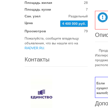
Площадь жилая
28
Площадь кухни
7
Сан. узел
Раздельный
Цена
4 400 000 руб.
Просмотров
79
Опи
Пожалуйста, сообщите владельцу
объявления, что вы нашли его на
RADVER.RU
.
Продает
Изолиро
Контакты
продажа
располо
Если 
сущес
жалоб
Допо