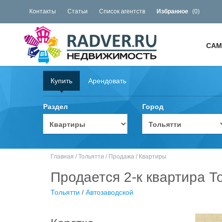
Контакты
Статьи
Список агентств
Избранное
(
0
)
САМ
Купить
Арендовать
Раздел
Город
Главная
/
Тольятти
/
Продажа
/
Квартиры
Продается 2-к квартира То
Тольятти
/
Автозаводской