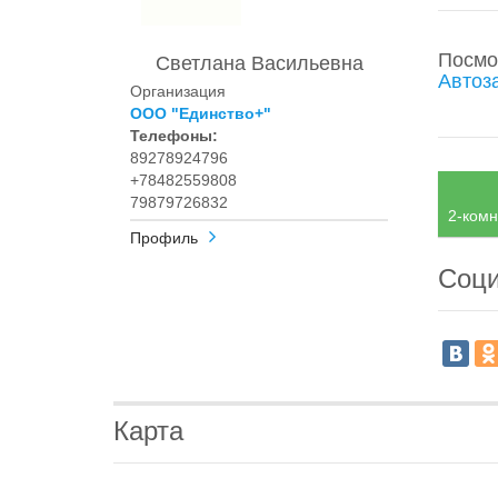
Посмо
Светлана Васильевна
Автоз
Организация
ООО "Единство+"
Телефоны:
89278924796
+78482559808
79879726832
2-комн
Профиль
Соци
Карта