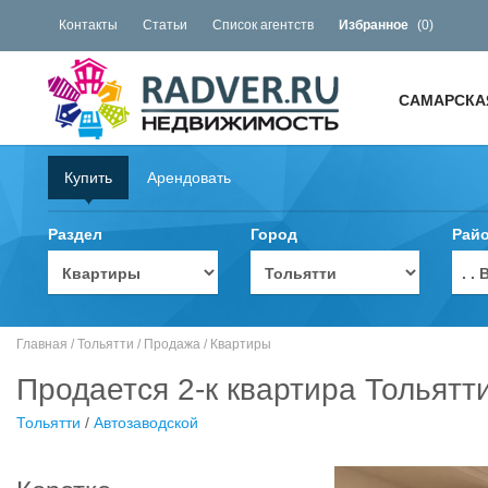
Контакты
Статьи
Список агентств
Избранное
(
0
)
САМАРСКА
Купить
Арендовать
Раздел
Город
Рай
. 
Главная
/
Тольятти
/
Продажа
/
Квартиры
Продается 2-к квартира Тольятт
Тольятти
/
Автозаводской