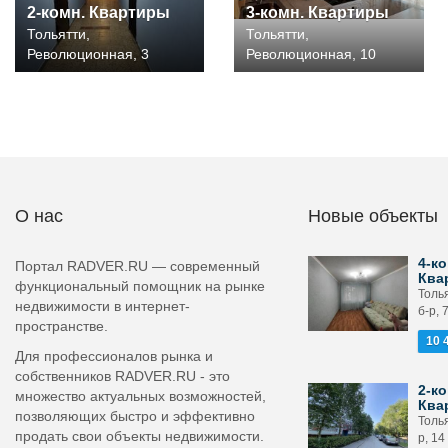
2-комн. Квартиры
3-комн. Квартиры
Тольятти,
Тольятти,
Революционная, 3
Революционная, 10
О нас
Новые объекты
4-ко
Портал RADVER.RU — современный
Ква
функциональный помощник на рынке
Толь
недвижимости в интернет-
б-р, 
пространстве.
10 
Для профессионалов рынка и
собственников RADVER.RU - это
2-ко
множество актуальных возможностей,
Ква
позволяющих быстро и эффективно
Толья
продать свои объекты недвижимости.
р, 14