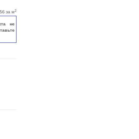
2
56 за м
кта не
тавьте