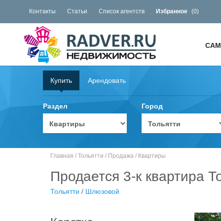
Контакты
Статьи
Список агентств
Избранное
(
0
)
САМ
Купить
Арендовать
Раздел
Город
Главная
/
Тольятти
/
Продажа
/
Квартиры
Продается 3-к квартира Т
Тольятти
/
Шлюзовой