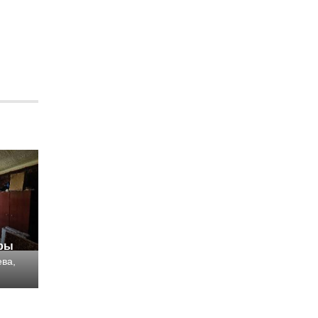
иры
ева,