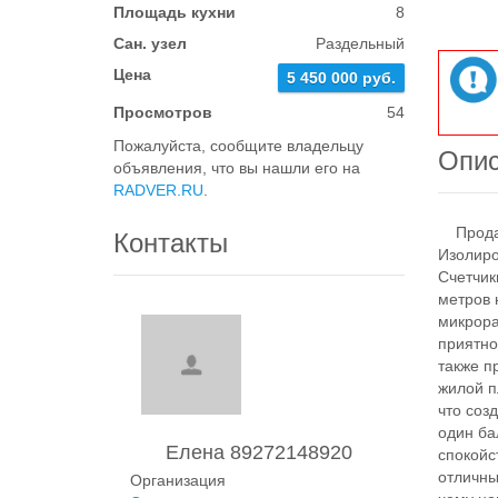
Площадь кухни
8
Сан. узел
Раздельный
Цена
5 450 000 руб.
Просмотров
54
Пожалуйста, сообщите владельцу
Опи
объявления, что вы нашли его на
RADVER.RU
.
Продает
Контакты
Изолиро
Счетчик
метров 
микрора
приятно
также п
жилой п
что соз
один ба
Елена 89272148920
спокойс
отличны
Организация