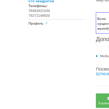
чему но
Сто квадратов
Телефоны:
78482622100
79272148920
Если 
Профиль
сущес
жалоб
Допо
Мебе
Посмо
Шлюзо
3-комн