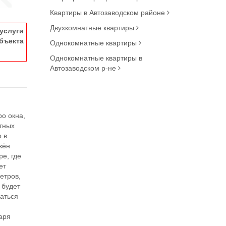
Квартиры в Автозаводском районе
Двухкомнатные квартиры
услуги
ъекта
Однокомнатные квартиры
Однокомнатные квартиры в
Автозаводском р-не
ро окна,
тных
 в
жён
е, где
ет
етров,
 будет
даться
я
аря