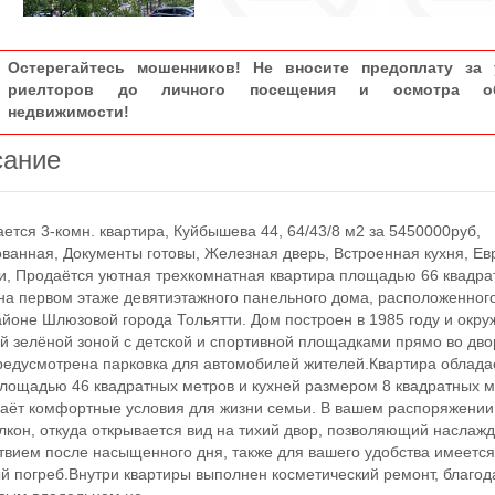
Остерегайтесь мошенников! Не вносите предоплату за 
риелторов до личного посещения и осмотра об
недвижимости!
сание
ся 3-комн. квартира, Куйбышева 44, 64/43/8 м2 за 5450000руб,
ванная, Документы готовы, Железная дверь, Встроенная кухня, Ев
и, Продаётся уютная трехкомнатная квартира площадью 66 квадра
на первом этаже девятиэтажного панельного дома, расположенного
йоне Шлюзовой города Тольятти. Дом построен в 1985 году и окру
й зелёной зоной с детской и спортивной площадками прямо во двор
редусмотрена парковка для автомобилей жителей.Квартира облада
лощадью 46 квадратных метров и кухней размером 8 квадратных м
даёт комфортные условия для жизни семьи. В вашем распоряжении
лкон, откуда открывается вид на тихий двор, позволяющий наслаж
твием после насыщенного дня, также для вашего удобства имеетс
й погреб.Внутри квартиры выполнен косметический ремонт, благод