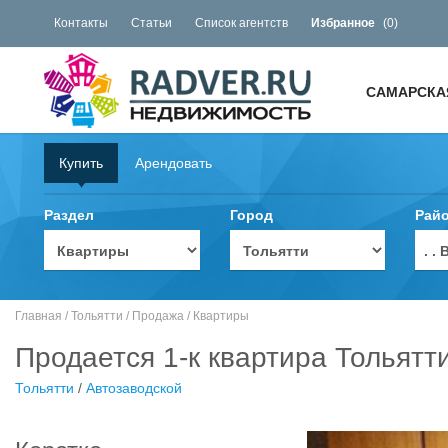
Контакты
Статьи
Список агентств
Избранное
(
0
)
САМАРСКА
Купить
Арендовать
Раздел
Город
Рай
. 
Главная
/
Тольятти
/
Продажа
/
Квартиры
Продается 1-к квартира Тольятти
Тольятти
/
Автозаводской