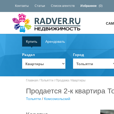
Контакты
Статьи
Список агентств
Избранное
(
0
)
САМ
Купить
Арендовать
Раздел
Город
Главная
/
Тольятти
/
Продажа
/
Квартиры
Продается 2-к квартира Т
Тольятти
/
Комсомольский