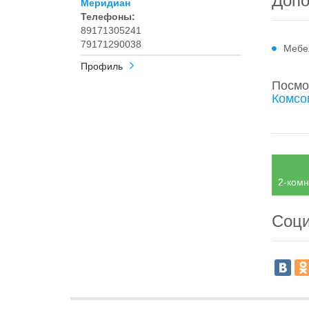
Допо
Меридиан
Телефоны:
89171305241
79171290038
Мебе
Профиль
Посмо
Комсо
2-комн
Соци