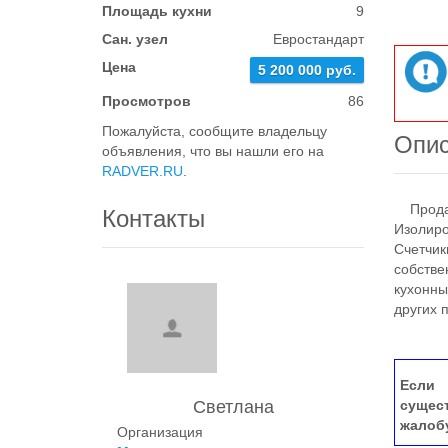
Площадь кухни
9
Сан. узел
Евростандарт
Цена
5 200 000 руб.
Просмотров
86
Пожалуйста, сообщите владельцу
Опи
объявления, что вы нашли его на
RADVER.RU
.
Продает
Контакты
Изолиро
Счетчик
собстве
кухонны
других 
Если 
Светлана
сущес
жалоб
Организация