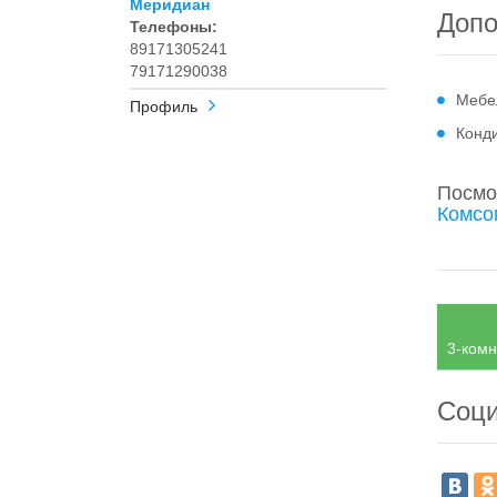
Меридиан
Допо
Телефоны:
89171305241
79171290038
Мебе
Профиль
Конд
Посмо
Комсо
3-комн
Соци