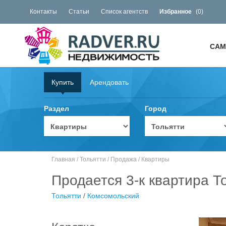
Контакты
Статьи
Список агентств
Избранное
(
0
)
САМ
Купить
Арендовать
Раздел
Город
Главная
/
Тольятти
/
Продажа
/
Квартиры
Продается 3-к квартира Т
Тольятти
/
Комсомольский