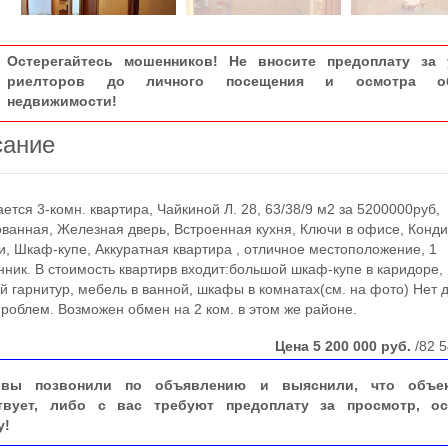
Остерегайтесь мошенников! Не вносите предоплату за 
риелторов до личного посещения и осмотра об
недвижимости!
сание
ся 3-комн. квартира, Чайкиной Л. 28, 63/38/9 м2 за 5200000руб,
ванная, Железная дверь, Встроенная кухня, Ключи в офисе, Конд
и, Шкаф-купе, Аккуратная квартира , отличное местоположение, 1
нник. В стоимость квартирв входит:большой шкаф-купе в каридоре,
й гарнитур, мебель в ванной, шкафы в комнатах(см. на фото) Нет 
проблем. Возможен обмен на 2 ком. в этом же районе.
Цена
5 200 000
руб.
/82 5
вы позвонили по объявлению и выяснили, что объе
твует, либо с вас требуют предоплату за просмотр, ос
у!