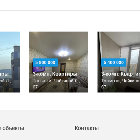
5 900 000
5 400 000
тиры
3-комн. Квартиры
3-комн. Кварт
ой Л.,
Тольятти, Чайкиной Л.,
Тольятти, Чайкиной
67
67
 объекты
Контакты