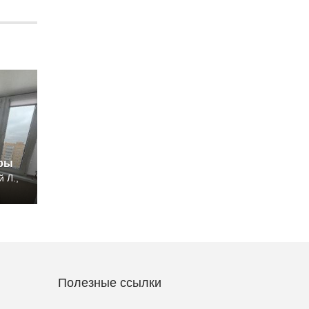
иры
 Л.,
Полезные ссылки