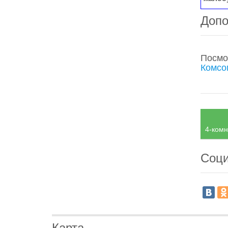
Допо
Посмо
Комсо
4-комн
Соци
Карта