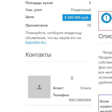
Площадь кухни
6
Сан. узел
Раздельный
Цена
5 200 000 руб.
Просмотров
76
Пожалуйста, сообщите владельцу
Опи
объявления, что вы нашли его на
RADVER.RU
.
Продает
Контакты
Продает
собстве
Дом нах
вся нео
останов
0
удобное
Агент:
Олеся
Телефон:
89674886968
Если 
сущес
жалоб