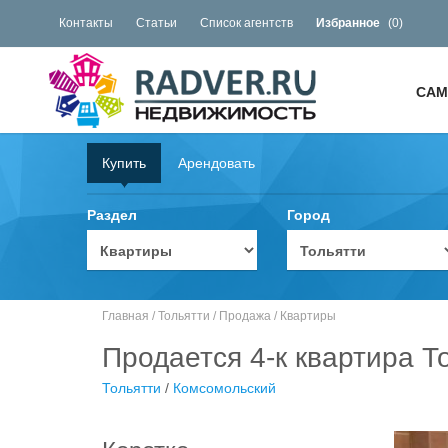
Контакты
Статьи
Список агентств
Избранное
(
0
)
САМ
Купить
Арендовать
Раздел
Город
Главная
/
Тольятти
/
Продажа
/
Квартиры
Продается 4-к квартира Т
Тольятти
/
Комсомольский