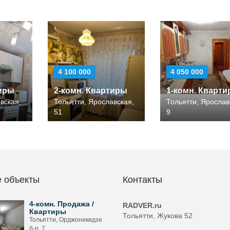
4 100 000
4 050 000
тиры
2-комн. Квартиры
1-комн. Кварт
вская,
Тольятти, Ярославская,
Тольятти, Ярослав
51
9
 объекты
Контакты
4-комн. Продажа /
RADVER.ru
Квартиры
Тольятти, Жукова 52
Тольятти, Орджоникидзе
б-р, 7