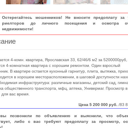
Остерегайтесь мошенников! Не вносите предоплату за 
риелторов до личного посещения и осмотра об
недвижимости!
сание
ся 4-комн. квартира, Ярославская 33, 62/46/6 м2 за 5200000руб,
ся 4-комнатная квартира с хорошим ремонтом. Один взрослый
нник. В квартире остается кухонный гарнитур, плита, вытяжка, прих
одится в хорошем месторасположении, в шаговой доступности нах
бходимая инфраструктура: различные магазины, детский сад, гимн
ка общественного транспорта, мфц, аптека, Универмаг. Просмотр в
 для вас время.
Цена
5 200 000
руб.
/83 8
вы позвонили по объявлению и выяснили, что объе
твует, либо с вас требуют предоплату за просмотр, ос
у!