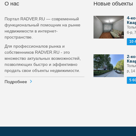
О нас
Новые объекты
4-ко
Портал RADVER.RU — современный
Ква
функциональный помощник на рынке
Толь
недвижимости в интернет-
б-р, 
пространстве.
10 
Для профессионалов рынка и
собственников RADVER.RU - это
2-ко
множество актуальных возможностей,
Ква
позволяющих быстро и эффективно
Толья
продать свои объекты недвижимости.
р, 14
5 6
Подробнее