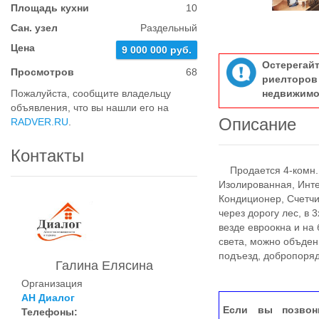
Площадь кухни
10
Сан. узел
Раздельный
Цена
9 000 000 руб.
Остерегай
Просмотров
68
риелтор
Пожалуйста, сообщите владельцу
недвижимо
объявления, что вы нашли его на
Описание
RADVER.RU
.
Контакты
Продается 4-комн. к
Изолированная, Инте
Кондиционер, Счетчи
через дорогу лес, в 
везде евроокна и на 
света, можно объден
подъезд, добропоряд
Галина Елясина
Организация
АН Диалог
Если вы позвон
Телефоны: