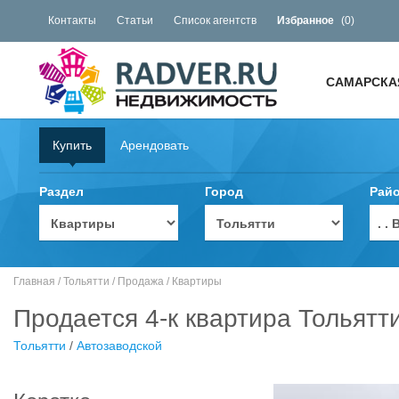
Контакты
Статьи
Список агентств
Избранное
(
0
)
САМАРСКА
Купить
Арендовать
Раздел
Город
Рай
. 
Главная
/
Тольятти
/
Продажа
/
Квартиры
Продается 4-к квартира Тольятт
Тольятти
/
Автозаводской