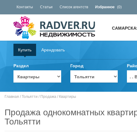
Контакты
Статьи
Список агентств
Избранное
(
0
)
САМАРСКА
Купить
Арендовать
Раздел
Город
Рай
. 
Главная
/
Тольятти
/
Продажа
/
Квартиры
Продажа однокомнатных квартир
Тольятти