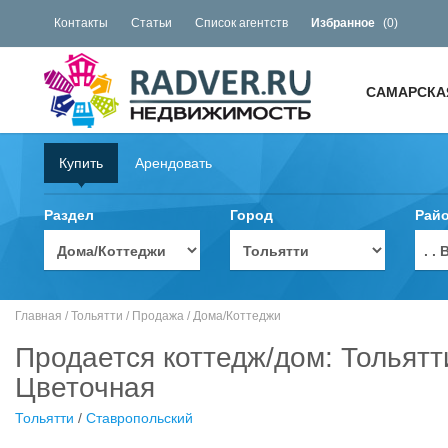
Контакты
Статьи
Список агентств
Избранное
(
0
)
САМАРСКА
Купить
Арендовать
Раздел
Город
Рай
. 
Главная
/
Тольятти
/
Продажа
/
Дома/Коттеджи
Продается коттедж/дом: Тольятт
Цветочная
Тольятти
/
Ставропольский