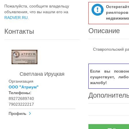
Пожалуйста, сообщите владельцу
Остерегай
объявления, что вы нашли его на
риелтор
RADVER.RU
.
недвижимо
Описание
Контакты
Ставропольский рай
Если вы позвон
Светлана Ируцкая
существует, либ
Организация
жалобу!
ООО "Атриум"
Телефоны:
Дополнител
89272689740
79023222217
Профиль