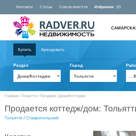
Контакты
Статьи
Список агентств
Избранное
(
0
)
САМАРСКА
Купить
Арендовать
Раздел
Город
Рай
. 
Главная
/
Тольятти
/
Продажа
/
Дома/Коттеджи
Продается коттедж/дом: Тольятт
Тольятти
/
Ставропольский