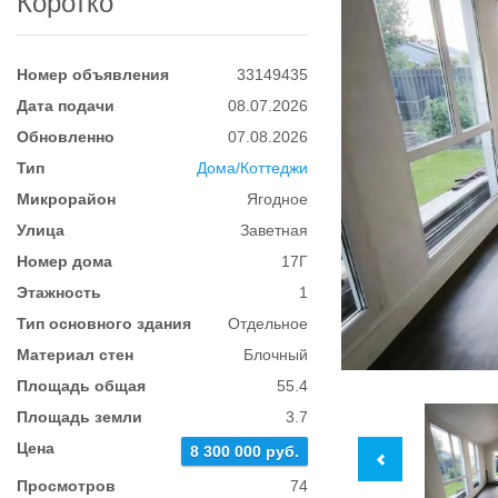
Коротко
Номер объявления
33149435
Дата подачи
08.07.2026
Обновленно
07.08.2026
Тип
Дома/Коттеджи
Микрорайон
Ягодное
Улица
Заветная
Номер дома
17Г
Этажность
1
Тип основного здания
Отдельное
Материал стен
Блочный
Площадь общая
55.4
Площадь земли
3.7
Цена
8 300 000 руб.
Просмотров
74