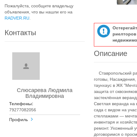
Пожалуйста, сообщите владельцу
объявления, что вы нашли его на
RADVER.RU
.
Остерегай
Контакты
риелтор
недвижимо
Описание
Ставропольский райо
готовы, Насаждения,
таунхаус в ЖК "Мечт
Слюсарева Людмила
защита от сквозняков
Владимировна
застеклённая веранд
Телефоны:
Светлая веранда на 
79277082056
сада с видом на уча
стеллажами — мечта 
Профиль
инвентаря и хозяйст
ремонт. Ухоженный у
договоримся о просм