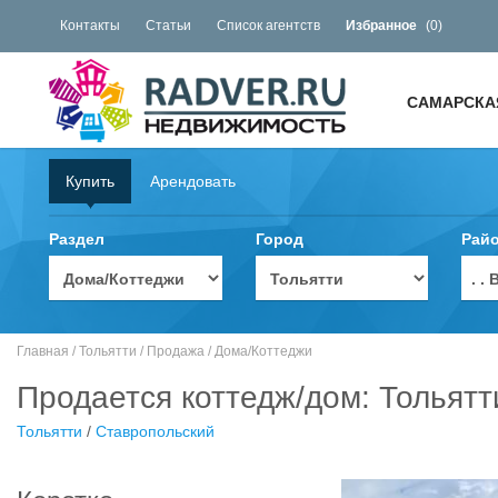
Контакты
Статьи
Список агентств
Избранное
(
0
)
САМАРСКА
Купить
Арендовать
Раздел
Город
Рай
. 
Главная
/
Тольятти
/
Продажа
/
Дома/Коттеджи
Продается коттедж/дом: Тольятт
Тольятти
/
Ставропольский