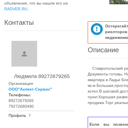
объявления, что вы нашли его на
RADVER.RU
.
Контакты
Остерегай
риелтор
недвижимо
Описание
Ставропольский райо
Документы готовы, Н
Людмила 89272679265
квартира в Ладье Бл
Организация
кв.м.Большая,просто
ООО"Аспект-Сервис"
котел.В шаговой дос
Телефоны:
пункт.Хорошая развя
89272679265
продажа.Торг реаль
79272680490
Профиль
Если вы позвон