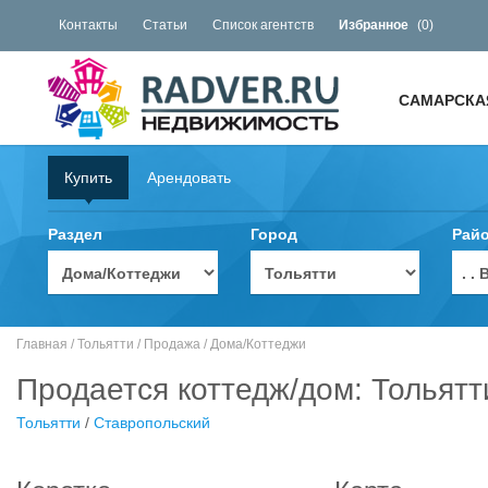
Контакты
Статьи
Список агентств
Избранное
(
0
)
САМАРСКА
Купить
Арендовать
Раздел
Город
Рай
. 
Главная
/
Тольятти
/
Продажа
/
Дома/Коттеджи
Продается коттедж/дом: Тольятт
Тольятти
/
Ставропольский