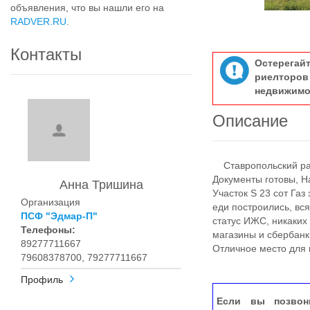
объявления, что вы нашли его на
RADVER.RU
.
Контакты
Остерегай
риелтор
недвижимо
Описание
Ставропольский райо
Документы готовы, Н
Анна Тришина
Участок S 23 сот Газ
Организация
еди построились, вся
ПСФ "Эдмар-П"
статус ИЖС, никаких 
Телефоны:
магазины и сбербанк
89277711667
Отличное место для 
79608378700, 79277711667
Профиль
Если вы позвон