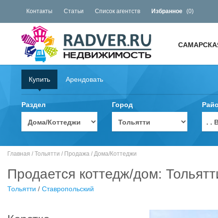
Контакты
Статьи
Список агентств
Избранное
(
0
)
САМАРСКА
Купить
Арендовать
Раздел
Город
Рай
. 
Главная
/
Тольятти
/
Продажа
/
Дома/Коттеджи
Продается коттедж/дом: Тольятт
Тольятти
/
Ставропольский