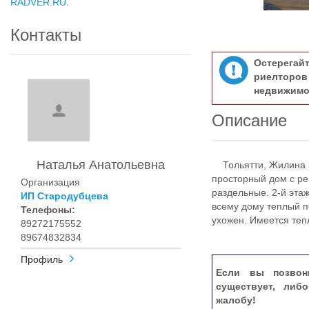
RADVER.RU
.
Контакты
Остерегай
риелтор
недвижимо
Описание
Наталья Анатольевна
Тольятти, Жилина пр
просторный дом с ре
Организация
раздельные. 2-й этаж
ИП Стародубцева
всему дому теплый п
Телефоны:
ухожен. Имеется теп
89272175552
89674832834
Профиль
Если вы позвон
существует, либ
жалобу!