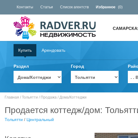
Контакты
Статьи
Список агентств
Избранное
(
0
)
САМАРСКА
Купить
Арендовать
Раздел
Город
Рай
. 
Главная
/
Тольятти
/
Продажа
/
Дома/Коттеджи
Продается коттедж/дом: Тольятт
Тольятти
/
Центральный