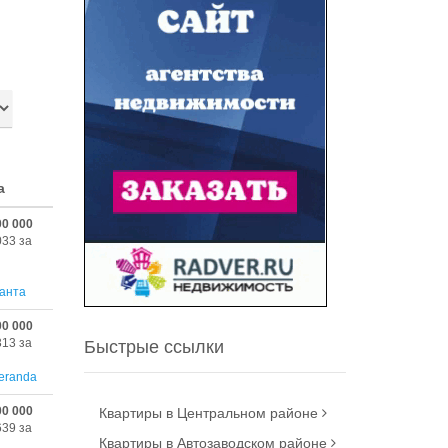
а
00 000
033 за
анта
00 000
313 за
Быстрые ссылки
eranda
00 000
Квартиры в Центральном районе
639 за
Квартиры в Автозаводском районе