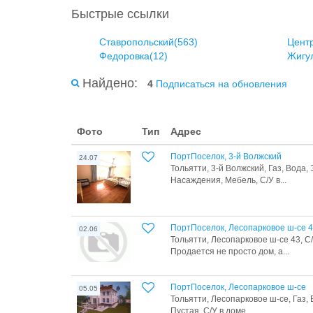
Быстрые ссылки
Ставропольский(563)
Цент
Федоровка(12)
Жигу
Найдено:
4
Подписаться на обновления
Фото
Тип
Адрес
ПортПоселок, 3-й Волжский
24.07
Тольятти, 3-й Волжский, Газ, Вода,
Насаждения, Мебель, С/У в...
ПортПоселок, Лесопарковое ш-се 
02.06
Тольятти, Лесопарковое ш-се 43, С
Продается не просто дом, а...
ПортПоселок, Лесопарковое ш-се
05.05
Тольятти, Лесопарковое ш-се, Газ,
Пустая, С/У в доме,...