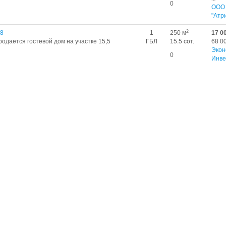
0
ООО
"Атр
2
18
1
250 м
17 0
родается гостевой дом на участке 15,5
ГБЛ
15.5 сот.
68 0
Экон
0
Инве