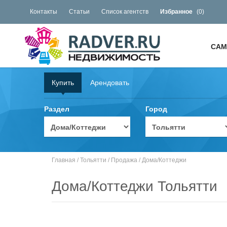
Контакты
Статьи
Список агентств
Избранное
(
0
)
САМ
Купить
Арендовать
Раздел
Город
Главная
/
Тольятти
/
Продажа
/
Дома/Коттеджи
Дома/Коттеджи Тольятти