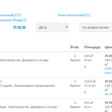
ральный(137)
Комсомольский(21)
левское Море(7)
Этаж
Площадь
Цен
2
2
243 м
35 0
 Электричество, Документы готовы,
Кирпич
8 сот.
144 
2
м
0
ООО
Инст
2
43
2
216.9 м
30 0
/У в доме, Эксклюзивное предложение!
Кирпич
4.74 сот.
138 
2
м
0
АН V
2
2
341 м
35 0
 Вода, Электричество, Документы готовы,
Кирпич
8 сот.
102 
2
м