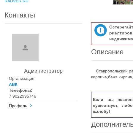
RADVER.RU
.
Контакты
Остерегай
риелтор
недвижимо
Описание
Администратор
Ставропольский рай
кирпича,баня кирпич
Организация
АВК
Телефоны:
7 9022995746
Если вы позвон
существует, либ
Профиль
жалобу!
Дополнител