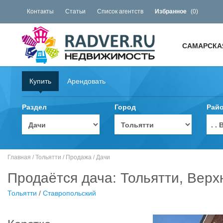
Контакты
Статьи
Список агентств
Избранное
(
0
)
САМАРСКА
Купить
Арендовать
Раздел
Город
Рай
. 
Главная
/
Тольятти
/
Продажа
/
Дачи
Продаётся дача: Тольятти, Вер
Тольятти
/
Ставропольский