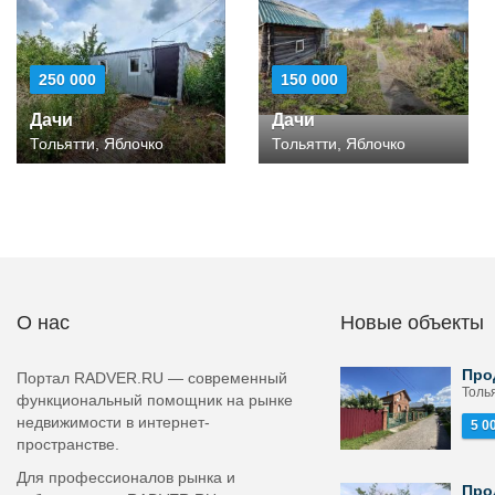
250 000
150 000
Дачи
Дачи
Тольятти, Яблочко
Тольятти, Яблочко
О нас
Новые объекты
Про
Портал RADVER.RU — современный
Толь
функциональный помощник на рынке
недвижимости в интернет-
5 0
пространстве.
Для профессионалов рынка и
Про