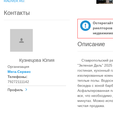
RADVER.RU
.
Контакты
Остерегай
риелтор
недвижимо
Описание
Кузнецова Юлия
Ставропольский рай
"Зеленая Даль" 2025
Организация
гостиная, кухонный г
Мега-Сервис
изолированные комна
Телефоны:
теплые полы. Водосн
79272111142
беседка с зоной бар
Профиль
Асфальтированная па
все, что необходимо
минутах. Можно испол
чистая продажа.