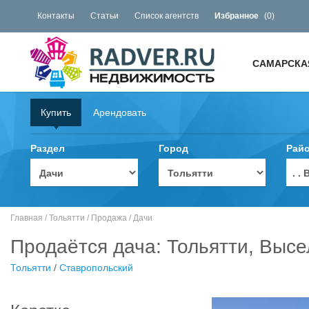
Контакты
Статьи
Список агентств
Избранное
(
0
)
САМАРСКА
Купить
Арендовать
Раздел
Город
Рай
. 
Главная
/
Тольятти
/
Продажа
/
Дачи
Продаётся дача: Тольятти, Высе
Тольятти
/
Ставропольский