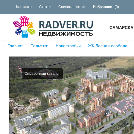
Контакты
Статьи
Список агентств
Избранное
(
0
)
САМАРСКА
Главная
Тольятти
Новостройки
ЖК Лесная слобода
Справочный каталог