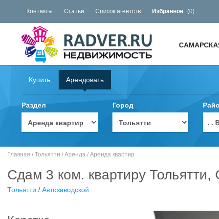
Контакты
Статьи
Список агентств
Избранное
(
0
)
САМАРСКА
Купить
Арендовать
Раздел
Город
Рай
. 
Главная
/
Тольятти
/
Аренда
/
Аренда квартир
Сдам 3 ком. квартиру Тольятти,
Тольятти
/
Автозаводской