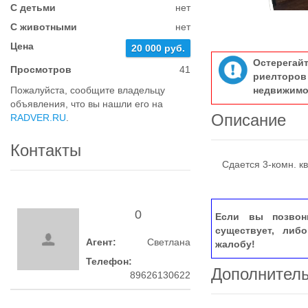
С детьми
нет
С животными
нет
Цена
20 000 руб.
Остерегай
Просмотров
41
риелтор
Пожалуйста, сообщите владельцу
недвижимо
объявления, что вы нашли его на
Описание
RADVER.RU
.
Контакты
Сдается 3-комн. кв
0
Если вы позвон
существует, либ
Агент:
Светлана
жалобу!
Телефон:
Дополнител
89626130622