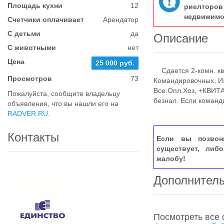
Площадь кухни
12
риелтор
недвижимо
Счетчики оплачивает
Арендатор
С детьми
да
Описание
С животными
нет
Цена
25 000 руб.
Сдается 2-комн. ква
Просмотров
73
Командировочных, Из
Все.Опл.Хоз, +КВИТА
Пожалуйста, сообщите владельцу
безнал. Если команд
объявления, что вы нашли его на
RADVER.RU
.
Контакты
Если вы позвон
существует, либ
жалобу!
Дополнител
Посмотреть все