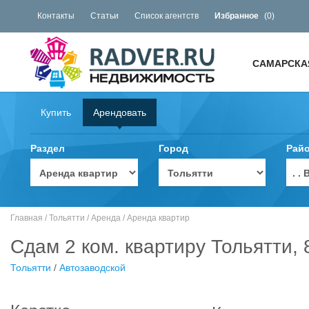
Контакты
Статьи
Список агентств
Избранное
(
0
)
САМАРСКА
Купить
Арендовать
Раздел
Город
Рай
. 
Главная
/
Тольятти
/
Аренда
/
Аренда квартир
Сдам 2 ком. квартиру Тольятти, 
Тольятти
/
Автозаводской