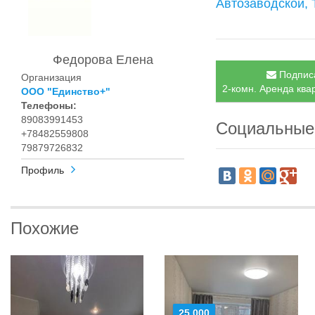
Автозаводской, 
Федорова Елена
Подписа
Организация
2-комн. Аренда квар
ООО "Единство+"
Телефоны:
89083991453
Социальные
+78482559808
79879726832
Профиль
Похожие
25 000