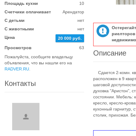
Площадь кухни
10
Счетчики оплачивает
Арендатор
С детьми
нет
Остерегай
С животными
нет
риелтор
Цена
20 000 руб.
недвижимо
Просмотров
63
Описание
Пожалуйста, сообщите владельцу
объявления, что вы нашли его на
RADVER.RU
.
Сдается 2-комн. ква
расположен в 9 квар
Контакты
шаговой доступности 
духовка "Аристон", с
состоянии. Мебель: 
кресло, кресло-кров
кухонный гарнитур, с
столик, прихожая. Бе