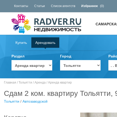
Контакты
Статьи
Список агентств
Избранное
(
0
)
САМАРСКА
Купить
Арендовать
Раздел
Город
Рай
. 
Главная
/
Тольятти
/
Аренда
/
Аренда квартир
Сдам 2 ком. квартиру Тольятти,
Тольятти
/
Автозаводской