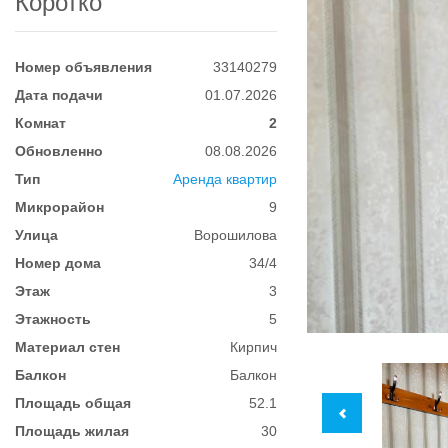
Коротко
Номер объявления
33140279
Дата подачи
01.07.2026
Комнат
2
Обновленно
08.08.2026
Тип
Аренда квартир
Микрорайон
9
Улица
Ворошилова
Номер дома
34/4
Этаж
3
Этажность
5
Материал стен
Кирпич
Балкон
Балкон
Площадь общая
52.1
Площадь жилая
30