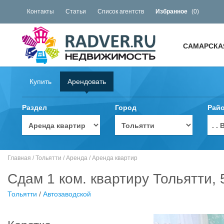
Контакты
Статьи
Список агентств
Избранное
(
0
)
САМАРСКА
Купить
Арендовать
Раздел
Город
Рай
. 
Главная
/
Тольятти
/
Аренда
/
Аренда квартир
Сдам 1 ком. квартиру Тольятти, 
Тольятти
/
Автозаводской