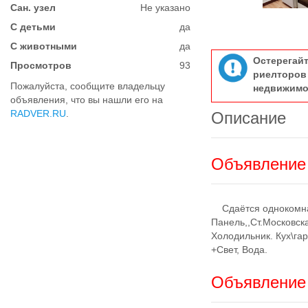
Сан. узел
Не указано
С детьми
да
С животными
да
Остерегай
Просмотров
93
риелтор
Пожалуйста, сообщите владельцу
недвижимо
объявления, что вы нашли его на
RADVER.RU
.
Описание
Объявление 
Сдаётся однокомнатн
Панель,,Ст.Московска
Холодильник. Кух\гар
+Свет, Вода.
Объявление 