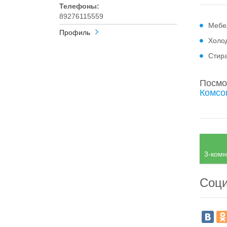
Телефоны:
89276115559
Мебе
Профиль
Холо
Стир
Посмо
Комсо
3-комн
Соци