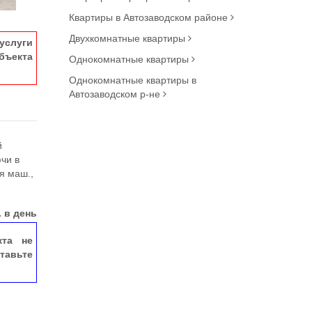
Квартиры в Автозаводском районе
Двухкомнатные квартиры
услуги
ъекта
Однокомнатные квартиры
Однокомнатные квартиры в
Автозаводском р-не
й
чи в
я маш.,
 в день
кта не
тавьте