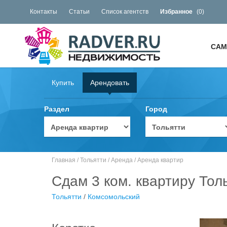
Контакты
Статьи
Список агентств
Избранное
(
0
)
САМ
Купить
Арендовать
Раздел
Город
Главная
/
Тольятти
/
Аренда
/
Аренда квартир
Сдам 3 ком. квартиру Тол
Тольятти
/
Комсомольский