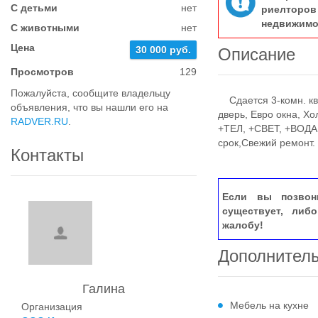
С детьми
нет
риелтор
недвижимо
С животными
нет
Цена
30 000 руб.
Описание
Просмотров
129
Пожалуйста, сообщите владельцу
Сдается 3-комн. ква
объявления, что вы нашли его на
дверь, Евро окна, Х
RADVER.RU
.
+ТЕЛ, +СВЕТ, +ВОДА
срок,Свежий ремонт.
Контакты
Если вы позвон
существует, либ
жалобу!
Дополнител
Галина
Мебель на кухне
Организация