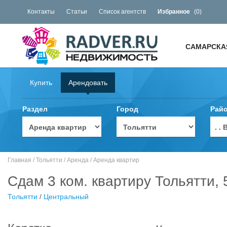
Контакты
Статьи
Список агентств
Избранное
(
0
)
САМАРСКА
Купить
Арендовать
Раздел
Город
Рай
. 
Главная
/
Тольятти
/
Аренда
/
Аренда квартир
Сдам 3 ком. квартиру Тольятти, 
Тольятти
/
Центральный