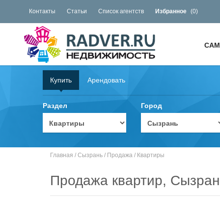
Контакты
Статьи
Список агентств
Избранное
(
0
)
САМ
Купить
Арендовать
Раздел
Город
Главная
/
Сызрань
/
Продажа
/
Квартиры
Продажа квартир, Сызран