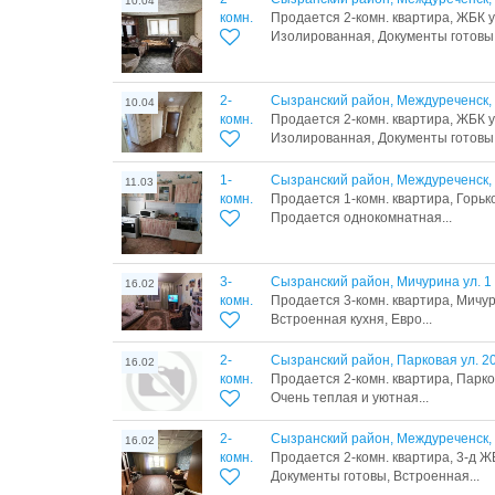
10.04
комн.
Продается 2-комн. квартира, ЖБК ул
Изолированная, Документы готовы,.
2-
Сызранский район, Междуреченск, 
10.04
комн.
Продается 2-комн. квартира, ЖБК ул
Изолированная, Документы готовы,.
1-
Сызранский район, Междуреченск, Г
11.03
комн.
Продается 1-комн. квартира, Горько
Продается однокомнатная...
3-
Сызранский район, Мичурина ул. 1
16.02
комн.
Продается 3-комн. квартира, Мичури
Встроенная кухня, Евро...
2-
Сызранский район, Парковая ул. 2
16.02
комн.
Продается 2-комн. квартира, Парков
Очень теплая и уютная...
2-
Сызранский район, Междуреченск, 
16.02
комн.
Продается 2-комн. квартира, 3-д ЖБ
Документы готовы, Встроенная...