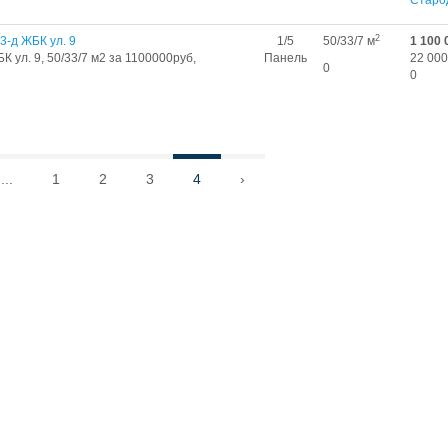
Старо
2
3-д ЖБК ул. 9
1/5
50/33/7 м
1 100 
К ул. 9, 50/33/7 м2 за 1100000руб,
Панель
22 000
0
0
...
1
2
3
4
›