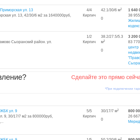
2
Приморская ул. 13
4/4
42.1/30/6 м
1 640 
рская ул. 13, 42/30/6 м2 за 1640000руб,
Кирпич
38 955
0
Жили
кодекс
1/2
38.2/27.5/5.3
3 200 
2
ламово Сызранский район. ул.
Кирпич
м
83 770
центр
0
недви
"Право
Сызра
вление?
Сделайте это прямо сейч
*При подключении та
2
ЖБК ул. 9
5/5
30/17/7 м
800 0
. 9, 30/17/7 м2 за 800000руб,
Кирпич
26 667
0
..
Мерид
2
ЖБК ул. 9
1/5
50.2/30/6 м
900 0