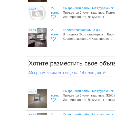
2-
Сызранский район, Междуреченск, 
20.05
комн.
Продается 2-комн. квартира, Примо
Изолированная, Документы...
2-
Кооперативная улица д.4
07.05
комн.
В продаже 2-х к. квартира в п. Вар
Кооперативная д.4 Квартира из...
Хотите разместить свое объя
Мы разместим его еще на 14 площадок*
1-
Сызранский район, Междуреченск, 
10.04
комн.
Продается 1-комн. квартира, ЖБК ул
Изолированная, Документы готовы,.
2-
Сызранский район, Междуреченск, 