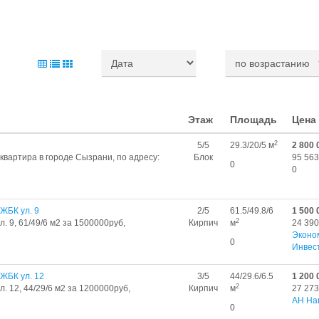
Этаж
Площадь
Цена
2
5/5
29.3/20/5 м
2 800 
вартира в городе Сызрани, по адресу:
Блок
95 563
0
0
ЖБК ул. 9
2/5
61.5/49.8/6
1 500 
2
. 9, 61/49/6 м2 за 1500000руб,
Кирпич
м
24 390
Эконо
0
Инвес
ЖБК ул. 12
3/5
44/29.6/6.5
1 200 
2
. 12, 44/29/6 м2 за 1200000руб,
Кирпич
м
27 273
АН На
0