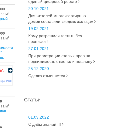
единый цифровой реестр
20.10.2021
000
2
 за м
Для жителей многоквартирных
щный
домов составили «кодекс жильца»
19.02.2021
000
Кому разрешили гостить без
2
 за м
прописки
жимости
27.01.2021
"
При регистрации старых прав на
нь
недвижимость отменили пошлину
25.12.2020
ас
Сделка отменяется
рифа PRO
Статьи
00
2
 за м
иан
01.09.2022
С днём знаний !!!
00