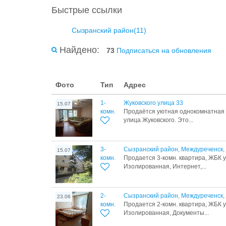
Быстрые ссылки
Сызранский район(11)
Найдено:
73
Подписаться на обновления
Фото
Тип
Адрес
1-
Жуковского улица 33
15.07
комн.
Продаётся уютная однокомнатная к
улица Жуковского. Это...
3-
Сызранский район, Междуреченск, 
15.07
комн.
Продается 3-комн. квартира, ЖБК ул
Изолированная, Интернет,...
2-
Сызранский район, Междуреченск, 
23.06
комн.
Продается 2-комн. квартира, ЖБК ул
Изолированная, Документы...