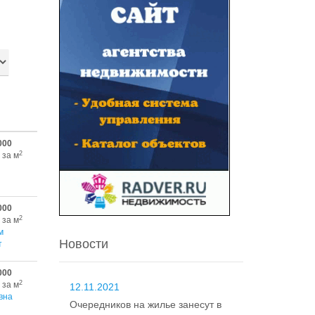
000
2
 за м
000
2
 за м
м
Новости
т
000
2
 за м
12.11.2021
вна
Очередников на жилье занесут в