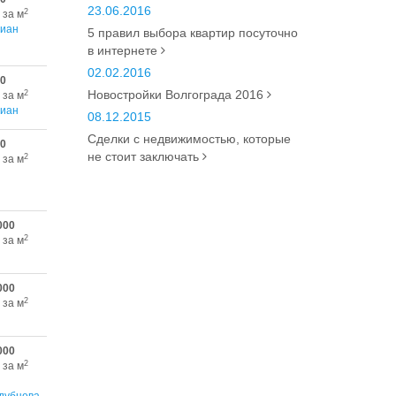
23.06.2016
2
 за м
иан
5 правил выбора квартир посуточно
в интернете
02.02.2016
00
Новостройки Волгограда 2016
2
 за м
иан
08.12.2015
Сделки с недвижимостью, которые
00
не стоит заключать
2
 за м
000
2
 за м
000
2
 за м
000
2
 за м