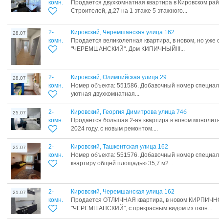
комн.
Продается двухкомнатная квартира в Кировском рай
Строителей, д.27 на 1 этаже 5 этажного...
2-
Кировский, Черемшанская улица 162
28.07
комн.
Продается великолепная квартира, в новом, но уже
"ЧЕРЕМШАНСКИЙ". Дом КИПИЧНЫЙ!!!...
2-
Кировский, Олимпийская улица 29
28.07
комн.
Номер объекта: 551586. Добавочный номер специал
уютная двухкомнатная...
2-
Кировский, Георгия Димитрова улица 74б
25.07
комн.
Продаётся большая 2-ая квартира в новом монолитн
2024 году, с новым ремонтом....
2-
Кировский, Ташкентская улица 162
25.07
комн.
Номер объекта: 551576. Добавочный номер специа
квартиру общей площадью 35,7 м2...
2-
Кировский, Черемшанская улица 162
21.07
комн.
Продается ОТЛИЧНАЯ квартира, в новом КИРПИЧ
"ЧЕРЕМШАНСКИЙ", с прекрасным видом из окон...