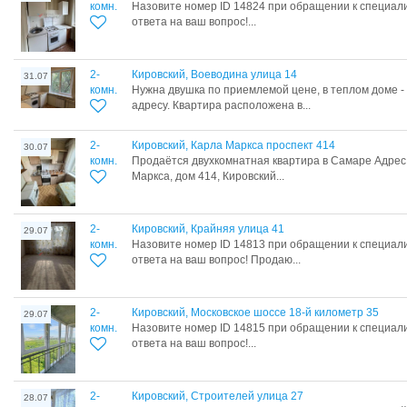
комн.
Назовите номер ID 14824 при обращении к специал
ответа на ваш вопрос!...
2-
Кировский, Воеводина улица 14
31.07
комн.
Нужна двушка по приемлемой цене, в теплом доме -
адресу. Квартира расположена в...
2-
Кировский, Карла Маркса проспект 414
30.07
комн.
Продаётся двухкомнатная квартира в Самаре Адрес
Маркса, дом 414, Кировский...
2-
Кировский, Крайняя улица 41
29.07
комн.
Назовите номер ID 14813 при обращении к специал
ответа на ваш вопрос! Продаю...
2-
Кировский, Московское шоссе 18-й километр 35
29.07
комн.
Назовите номер ID 14815 при обращении к специал
ответа на ваш вопрос!...
2-
Кировский, Строителей улица 27
28.07