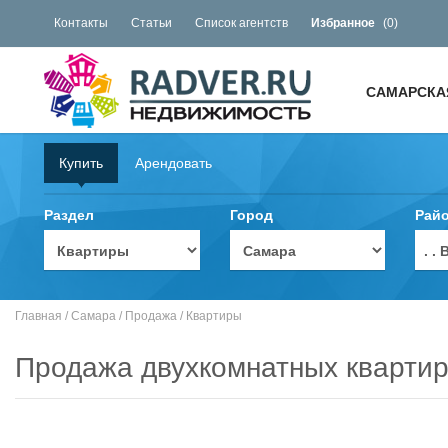
Контакты
Статьи
Список агентств
Избранное
(
0
)
САМАРСКА
Купить
Арендовать
Раздел
Город
Рай
. 
Главная
/
Самара
/
Продажа
/
Квартиры
Продажа двухкомнатных квартир