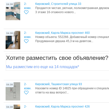
2-
Кировский, Строителей улица 33
04.08
комн.
Продается чистая, уютная, полнометражная двухко
3 этаже 16-этажного нового...
2-
Кировский, Карла Маркса проспект 460
04.08
комн.
Номер объекта: 552266. Добавочный номер специал
Продуманная двушка 45,3 м на девятом...
Хотите разместить свое объявление?
Мы разместим его еще на 14 площадок*
2-
Кировский, Ташкентская улица 93
04.08
комн.
Назовите номер ID 14825 при обращении к специал
ответа на ваш вопрос!...
2-
Кировский, Карла Маркса проспект 426
04.08