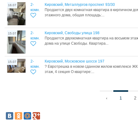
2-
Кировский, Металлургов проспект 93/30
16.07
комн.
Продается двух комнатная квартира в кирпичном доме
этажного дома, общая площадь:...
2-
Кировский, Свободы улица 198
15.07
комн.
Продается двухкомнатная квартира на восьмом эта
дома на улице Свободы. Квартира...
2-
Кировский, Московское шоссе 197
15.07
комн.
? Евротрешка в новом сданном жилом комплексе ЖК
этaж, 4 секция O кваpтиpe:...
‹
1
2