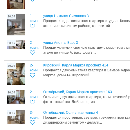
1-
улица Николая Симонова 3
30.07
комн.
Продается однокомнатная квартира-студия в Кошел
экологически чистом районе, с развитой...
2-
улица Анетты Басс 3
30.07
комн.
Продам уютную и светлую квартиру с ремонтом в к
этаже по улице А. Басс, дом 3....
2-
Кировский, Карла Маркса проспект 414
30.07
комн.
Продаётся двухкомнатная квартира в Самаре Адрес
Маркса, дом 414, Кировский...
2-
Октябрьский, Карла Маркса проспект 163
30.07
комн.
Отличная двухкомнатная квартира, косметический ре
фото - остаётся. Любая форма...
3-
Октябрьский, Солнечная улица 4
30.07
комн.
Продаётcя просторная, светлая, трехкомнатная кв
дизайнерским ремонтом - делали...