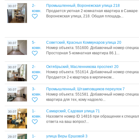
2-
Промышленный, Воронежская улица 218
30.07
комн.
Продается уютная 2-комнатная квартира в Самаре 
Воронежская улица, 218. Общая площадь...
5-
Советский, Красных Коммунаров улица 20
30.07
комн.
Номер объекта: 551600. Добавочный номер специа
Просторная 5-комнатная квартира 86.1...
2-
Октябрьский, Масленникова проспект 20
30.07
комн.
Номер объекта: 551614. Добавочный номер специа
Продается 2-к квартира в кирпичном...
3-
Промышленный, Штамповщиков переулок 7
30.07
комн.
Номер объекта: 551581. Добавочный номер специа
квартира для тех, кому надоело...
1-
Самарский, Садовая улица 71
30.07
комн.
Назовите номер ID 14816 при обращении к специал
ответа на ваш вопрос!...
1-
улица Веры Ершовой 3
29.07