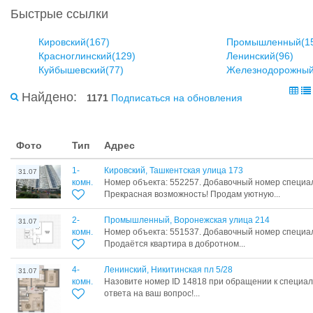
Быстрые ссылки
Кировский(167)
Промышленный(1
Красноглинский(129)
Ленинский(96)
Куйбышевский(77)
Железнодорожный
Найдено:
1171
Подписаться на обновления
Фото
Тип
Адрес
1-
Кировский, Ташкентская улица 173
31.07
комн.
Номер объекта: 552257. Добавочный номер специа
Прекрасная возможность! Продам уютную...
2-
Промышленный, Воронежская улица 214
31.07
комн.
Номер объекта: 551537. Добавочный номер специа
Продаётся квартира в добротном...
4-
Ленинский, Никитинская пл 5/28
31.07
комн.
Назовите номер ID 14818 при обращении к специал
ответа на ваш вопрос!...