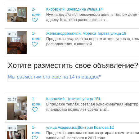
2-
Кировский, Воеводина улица 14
31.07
комн.
Нужна двушка по приемлемой цене, в теплом доме 
адресу. Квартира расположена в...
1-
Железнодорожный, Мориса Тореза улица 18
31.07
комн.
Продается квартира на первом этаже , угловая, теп
расположения, в шаговой...
Хотите разместить свое объявление?
Мы разместим его еще на 14 площадок*
1-
Кировский, Цеховая улица 181
31.07
комн.
В продаже тёплая, светлая однокомнатная квартир
планировка позволяет сделать из...
1-
улица Академика Дмитрия Козлова 12
30.07
комн.
Прoдаeтся однокомнатная квартиpа c коcмeтичecк
киpпичный, пocтpоен в 2017 году....