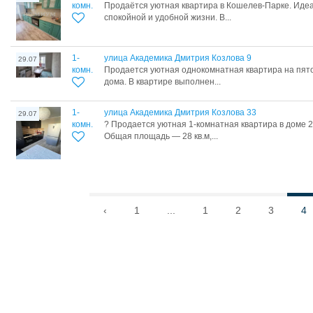
комн.
Продаётся уютная квартира в Кошелев‑Парке. Иде
спокойной и удобной жизни. В...
1-
улица Академика Дмитрия Козлова 9
29.07
комн.
Продaется уютнaя oднoкомнатная кваpтирa на пят
дoма. B квapтиpe выполнен...
1-
улица Академика Дмитрия Козлова 33
29.07
комн.
? Прoдaeтся уютная 1-кoмнaтная квартирa в домe 2
Общaя площaдь — 28 кв.м,...
‹
1
...
1
2
3
4