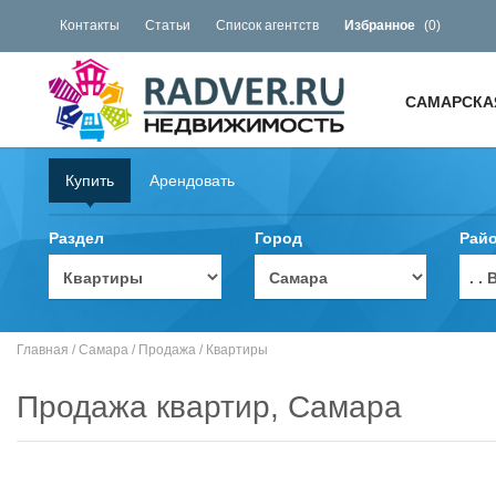
Контакты
Статьи
Список агентств
Избранное
(
0
)
САМАРСКА
Купить
Арендовать
Раздел
Город
Рай
. 
Главная
/
Самара
/
Продажа
/
Квартиры
Продажа квартир, Самара