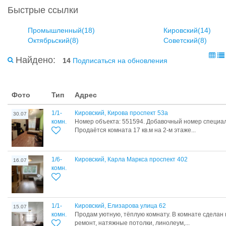
Быстрые ссылки
Промышленный(18)
Кировский(14)
Октябрьский(8)
Советский(8)
Найдено:
14
Подписаться на обновления
Фото
Тип
Адрес
1/1-
Кировский, Кирова проспект 53а
30.07
комн.
Номер объекта: 551594. Добавочный номер специа
Продаётся комната 17 кв.м на 2-м этаже...
1/6-
Кировский, Карла Маркса проспект 402
16.07
комн.
1/1-
Кировский, Елизарова улица 62
15.07
комн.
Продам уютную, тёплую комнату. В комнате сделан
ремонт, натяжные потолки, линолеум,...