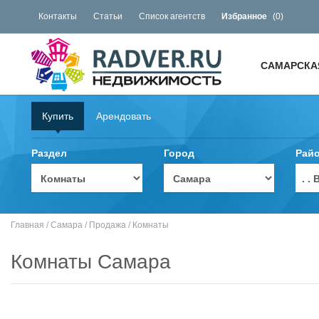
Контакты
Статьи
Список агентств
Избранное
(
0
)
САМАРСКА
Купить
Арендовать
Раздел
Город
Рай
. 
Главная
/
Самара
/
Продажа
/
Комнаты
Комнаты Самара