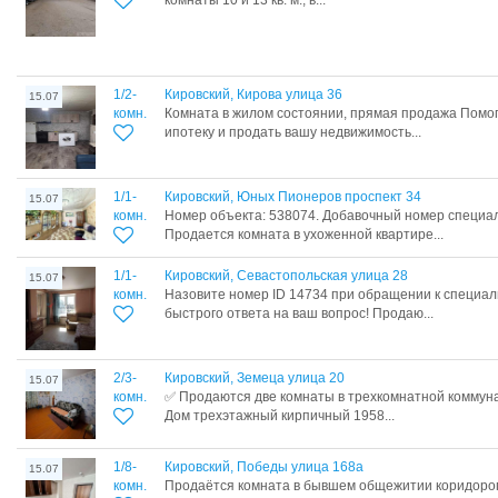
комнаты 10 и 13 кв. м., в...
1/2-
Кировский, Кирова улица 36
15.07
комн.
Комната в жилом состоянии, прямая продажа Помо
ипотеку и продать вашу недвижимость...
1/1-
Кировский, Юных Пионеров проспект 34
15.07
комн.
Номер объекта: 538074. Добавочный номер специа
Продается комната в ухоженной квартире...
1/1-
Кировский, Севастопольская улица 28
15.07
комн.
Назовите номер ID 14734 при обращении к специал
быстрого ответа на ваш вопрос! Продаю...
2/3-
Кировский, Земеца улица 20
15.07
комн.
✅ Продаются две комнаты в трехкомнатной коммуна
Дом трехэтажный кирпичный 1958...
1/8-
Кировский, Победы улица 168а
15.07
комн.
Продаётся комната в бывшем общежитии коридорог