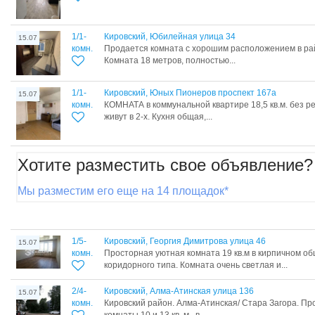
1/1-
Кировский, Юбилейная улица 34
15.07
комн.
Продается комната с хорошим расположением в р
Комната 18 метров, полностью...
1/1-
Кировский, Юных Пионеров проспект 167а
15.07
комн.
КОМНАТА в коммунальной квартире 18,5 кв.м. без ре
живут в 2-х. Кухня общая,...
Хотите разместить свое объявление?
Мы разместим его еще на 14 площадок*
1/5-
Кировский, Георгия Димитрова улица 46
15.07
комн.
Просторная уютная комната 19 кв.м в кирпичном о
коридорного типа. Комната очень светлая и...
2/4-
Кировский, Алма-Атинская улица 136
15.07
комн.
Кировский район. Алма-Атинская/ Стара Загора. Пр