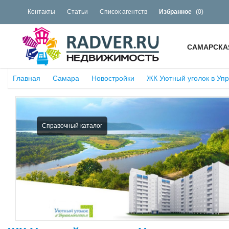
Контакты
Статьи
Список агентств
Избранное
(
0
)
САМАРСКА
Главная
Самара
Новостройки
ЖК Уютный уголок в Уп
Справочный каталог