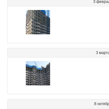
3 февра
3 март
8 октяб