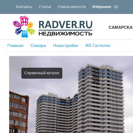
Контакты
Статьи
Список агентств
Избранное
(
0
)
САМАРСКА
Главная
Самара
Новостройки
ЖК Гастелло
Справочный каталог