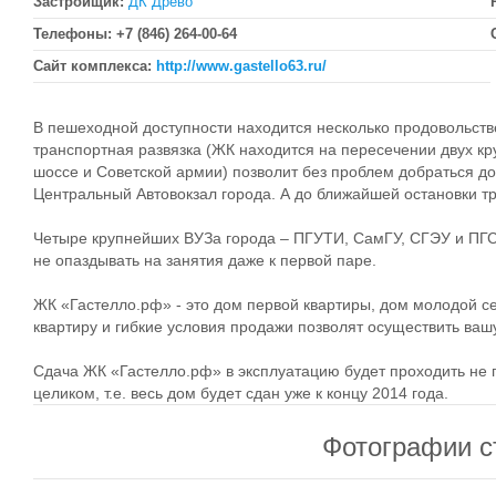
Застройщик:
ДК Древо
Телефоны:
+7 (846) 264-00-64
Сайт комплекса:
http://www.gastello63.ru/
В пешеходной доступности находится несколько продовольст
транспортная развязка (ЖК находится на пересечении двух к
шоссе и Советской армии) позволит без проблем добраться до
Центральный Автовокзал города. А до ближайшей остановки тр
Четыре крупнейших ВУЗа города – ПГУТИ, СамГУ, СГЭУ и ПГС
не опаздывать на занятия даже к первой паре.
ЖК «Гастелло.рф» - это дом первой квартиры, дом молодой се
квартиру и гибкие условия продажи позволят осуществить вашу
Сдача ЖК «Гастелло.рф» в эксплуатацию будет проходить не п
целиком, т.е. весь дом будет сдан уже к концу 2014 года.
Фотографии с