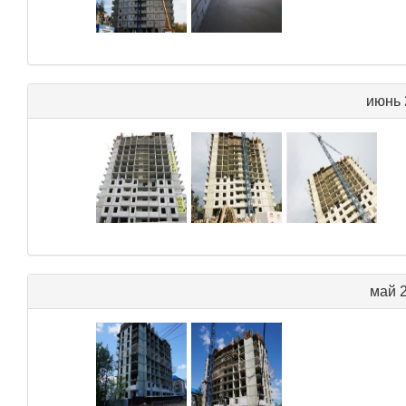
июнь 
май 