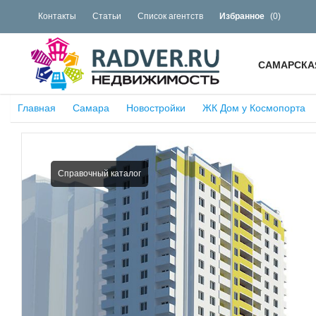
Контакты
Статьи
Список агентств
Избранное
(
0
)
САМАРСКА
Главная
Самара
Новостройки
ЖК Дом у Космопорта
Справочный каталог