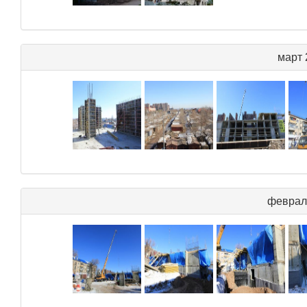
март 
феврал