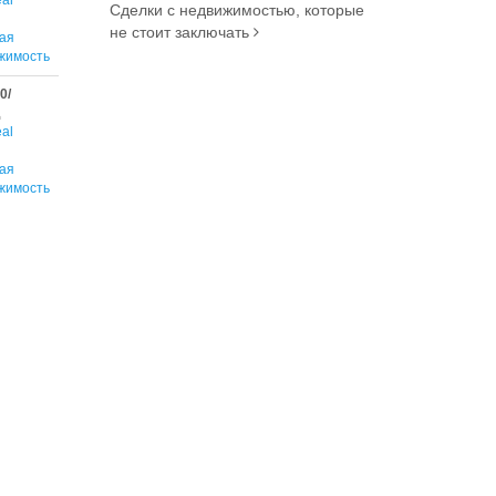
al
Сделки с недвижимостью, которые
не стоит заключать
ая
жимость
0/
al
ая
жимость