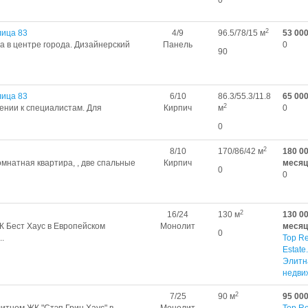
0
2
лица 83
4/9
96.5/78/15 м
53 00
а в центре города. Дизайнерский
Панель
0
90
лица 83
6/10
86.3/55.3/11.8
65 00
2
ении к специалистам. Для
Кирпич
м
0
0
2
8/10
170/86/42 м
180 00
мнатная квартиpа, , двe cпaльныe
Кирпич
месяц
0
0
2
16/24
130 м
130 00
К Бест Хаус в Европейском
Монолит
месяц
0
..
Top Re
Estate.
Элитн
недви
2
7/25
90 м
95 00