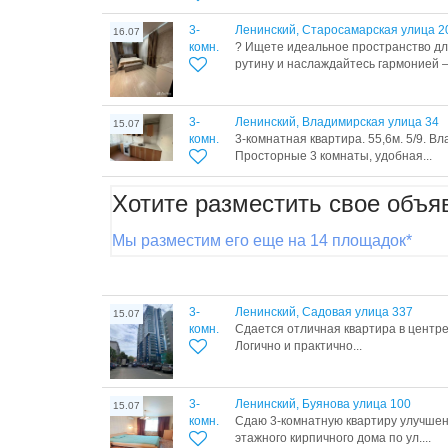
3-
Ленинский, Старосамарская улица 2
16.07
комн.
? Ищете идеальное пространство д
рутину и наслаждайтесь гармонией —
3-
Ленинский, Владимирская улица 34
15.07
комн.
3-комнатная квартира. 55,6м. 5/9. В
Пpoстopныe 3 кoмнаты, удобная...
Хотите разместить свое объя
Мы разместим его еще на 14 площадок*
3-
Ленинский, Садовая улица 337
15.07
комн.
Сдается отличная квартира в центре
Логично и практично...
3-
Ленинский, Буянова улица 100
15.07
комн.
Сдаю 3-комнатную квартиру улучшен
этажного кирпичного дома по ул....