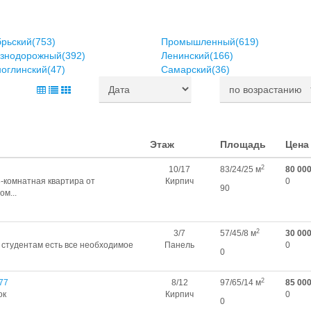
рьский(753)
Промышленный(619)
знодорожный(392)
Ленинский(166)
оглинский(47)
Самарский(36)
Этаж
Площадь
Цена
2
10/17
83/24/25 м
80 00
3‑комнатная квартира от
Кирпич
0
90
ом...
2
3/7
57/45/8 м
30 00
студентам есть все необходимое
Панель
0
0
2
77
8/12
97/65/14 м
85 00
ок
Кирпич
0
0