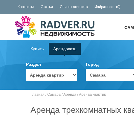
Контакты
Статьи
Список агентств
Избранное
(
0
)
САМ
Купить
Арендовать
Раздел
Город
Главная
/
Самара
/
Аренда
/
Аренда квартир
Аренда трехкомнатных кв