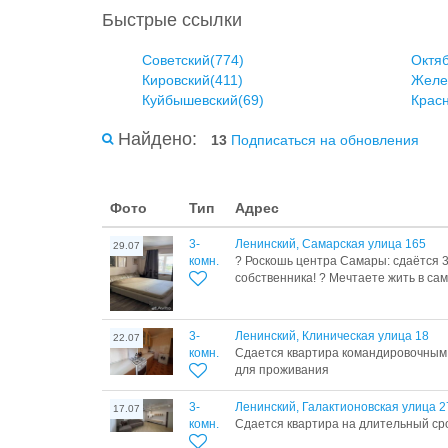
Быстрые ссылки
Советский(774)
Октяб
Кировский(411)
Желе
Куйбышевский(69)
Красн
Найдено:
13
Подписаться на обновления
Фото
Тип
Адрес
3-
Ленинский, Самарская улица 165
29.07
комн.
?️ Роскошь центра Самары: сдаётся 
собственника! ?️ Мечтаете жить в сам
3-
Ленинский, Клиническая улица 18
22.07
комн.
Сдается квартира командировочным 
для проживания
3-
Ленинский, Галактионовская улица 2
17.07
комн.
Сдается квартира на длительный ср