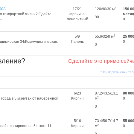
2
00А
17/21
120/90/30 м
150 00
ля комфортной жизни? Сдайте
кирпично-
месяц
90
...
монолитный
0
2
5/9
55.6/32/8 м
25 00
ладимирская 34/Коммунистическая.
Панель
0
0
вление?
Сделайте это прямо сейч
*При подключении та
6/23
87.2/43.5/13.1
80 00
2
 горда в 5 минутах от набережной.
Кирпич
м
0
0
5/16
73.4/56.7/14.7
55 00
2
ной планировки на 5 этаже 11-
Кирпич
м
0