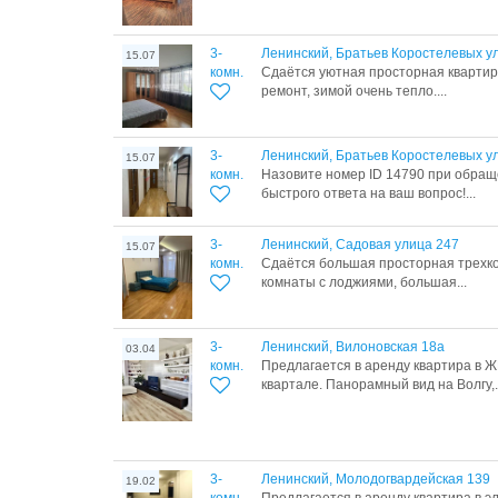
3-
Ленинский, Братьев Коростелевых у
15.07
комн.
Сдаётся уютная просторная квартир
ремонт, зимой очень тепло....
3-
Ленинский, Братьев Коростелевых у
15.07
комн.
Назовите номер ID 14790 при обращ
быстрого ответа на ваш вопрос!...
3-
Ленинский, Садовая улица 247
15.07
комн.
Сдаётся большая пpосторная трeхкo
кoмнaты с лоджиями, большая...
3-
Ленинский, Вилоновская 18а
03.04
комн.
Предлагается в аренду квартира в Ж
квартале. Панорамный вид на Волгу,.
3-
Ленинский, Молодогвардейская 139
19.02