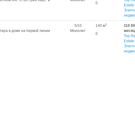
литном ЖК "Стэп Грин Хаус" в
Монолит
Top Re
0
Estate.
Элитн
недви
2
5/10
140 м
110 00
тира в доме на первой линии
Монолит
месяц
0
Top Re
Estate.
Элитн
недви