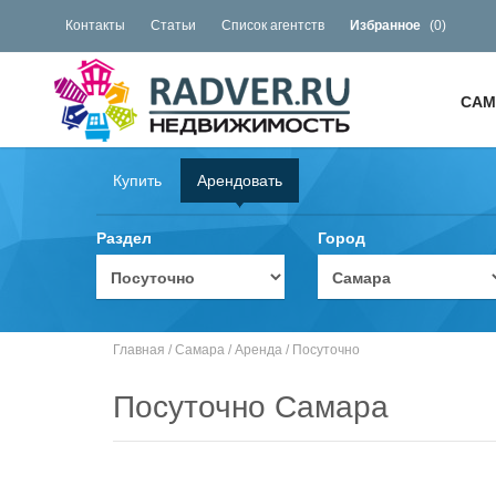
Контакты
Статьи
Список агентств
Избранное
(
0
)
САМ
Купить
Арендовать
Раздел
Город
Главная
/
Самара
/
Аренда
/
Посуточно
Посуточно Самара