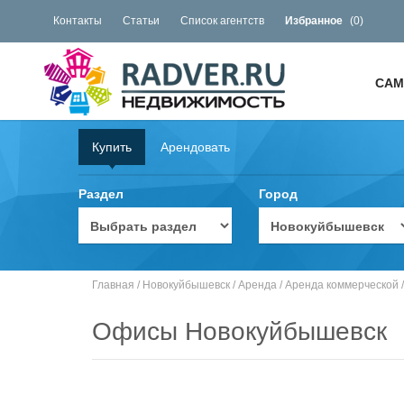
Контакты
Статьи
Список агентств
Избранное
(
0
)
САМ
Купить
Арендовать
Раздел
Город
Главная
/
Новокуйбышевск
/
Аренда
/
Аренда коммерческой
Офисы Новокуйбышевск