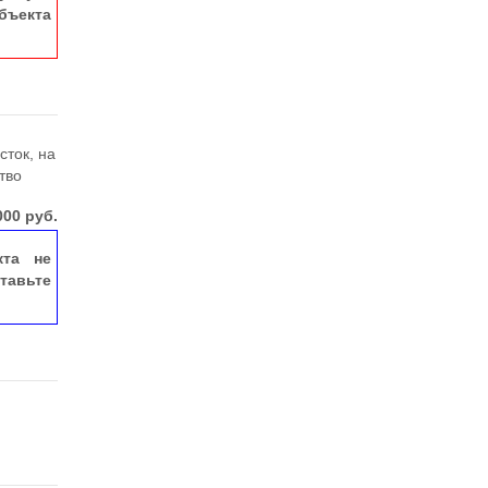
ъекта
сток, на
тво
000
руб.
кта не
тавьте