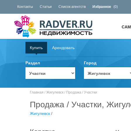
Контакты
Статьи
Список агентств
Избранное
(
0
)
САМ
Купить
Арендовать
Раздел
Город
Главная
/
Жигулевск
/
Продажа
/
Участки
Продажа / Участки, Жигул
Жигулевск
/