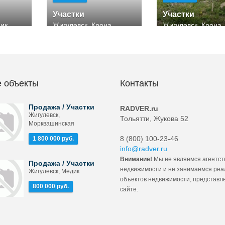
Участки
Участки
ник
Жигулевск, Крона
Жигулевск, Крона
 объекты
Контакты
Продажа / Участки
RADVER.ru
Жигулевск,
Тольятти, Жукова 52
Морквашинская
8 (800) 100-23-46
1 800 000 руб.
info@radver.ru
Внимание!
Мы не являемся агентст
Продажа / Участки
недвижимости и не занимаемся ре
Жигулевск, Медик
объектов недвижимости, представл
800 000 руб.
сайте.