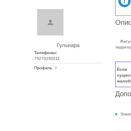
Опи
Жигулев
Гульнара
террито
Телефоны:
79270292011
Профиль
Если 
сущес
жалоб
Допо
Элек