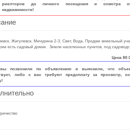
риелторов до личного посещения и осмотра об
недвижимости!
сание
ск, Жигулевск, Мичурина 2-3, Свет, Вода, Продам земельный уча
рии есть садовый домик . Земли населенных пунктов, под садоводс
Цена
80 
вы позвонили по объявлению и выяснили, что объе
твует, либо с вас требуют предоплату за просмотр, ос
у!
лнительно
тричество