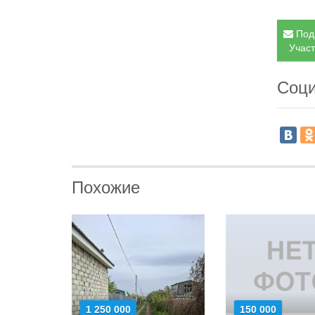
Подп
Участ
Соци
Похожие
1 250 000
150 000