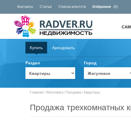
Контакты
Статьи
Список агентств
Избранное
(
0
)
САМ
Купить
Арендовать
Раздел
Город
Главная
/
Жигулевск
/
Продажа
/
Квартиры
Продажа трехкомнатных к