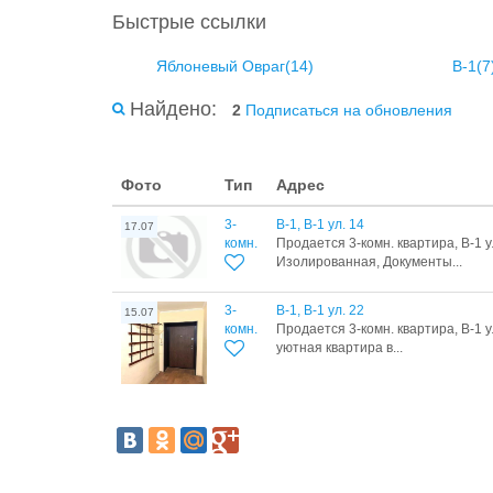
Быстрые ссылки
Яблоневый Овраг(14)
В-1(7
Найдено:
2
Подписаться на обновления
Фото
Тип
Адрес
3-
В-1, В-1 ул. 14
17.07
комн.
Продается 3-комн. квартира, В-1 у
Изолированная, Документы...
3-
В-1, В-1 ул. 22
15.07
комн.
Продается 3-комн. квартира, В-1 у
уютная квартира в...