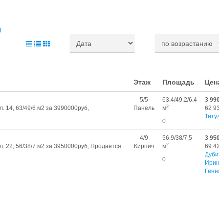
)
Этаж
Площадь
Цен
5/5
63.4/49.2/6.4
3 99
2
л. 14, 63/49/6 м2 за 3990000руб,
Панель
м
62 9
Титу
0
4/9
56.9/38/7.5
3 95
2
л. 22, 56/38/7 м2 за 3950000руб, Продается
Кирпич
м
69 4
Дуби
0
Ири
Генн