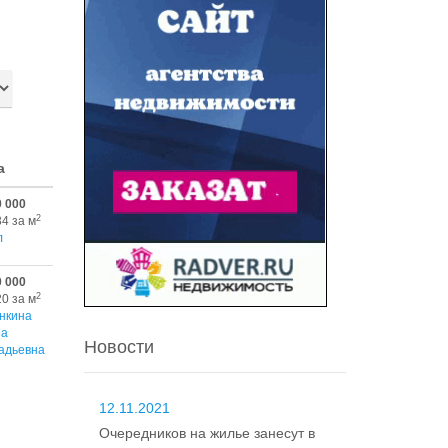
а
0 000
2
34 за м
л
0 000
2
20 за м
нкина
на
Новости
адьевна
12.11.2021
Очередников на жилье занесут в