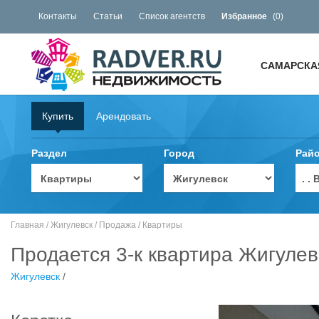
Контакты
Статьи
Список агентств
Избранное
(
0
)
САМАРСКА
Купить
Арендовать
Раздел
Город
Рай
. 
Главная
/
Жигулевск
/
Продажа
/
Квартиры
Продается 3-к квартира Жигулев
Жигулевск
/