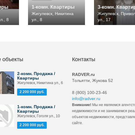
тиры
1-комн. Квартиры
3-комн. Кварт
Жигулевск, Никитина
Жигулевск, Приво
л., 8
ул., 8
ул., 17
 объекты
Контакты
2-комн. Продажа /
RADVER.ru
Квартиры
Тольятти, Жукова 52
Жигулевск, Никитина ул., 6
2 200 000 руб.
8 (800) 100-23-46
info@radver.ru
Внимание!
Мы не являемся агентст
1-комн. Продажа /
Квартиры
недвижимости и не занимаемся ре
Жигулевск, Гоголя ул., 10
объектов недвижимости, представл
сайте.
2 200 000 руб.