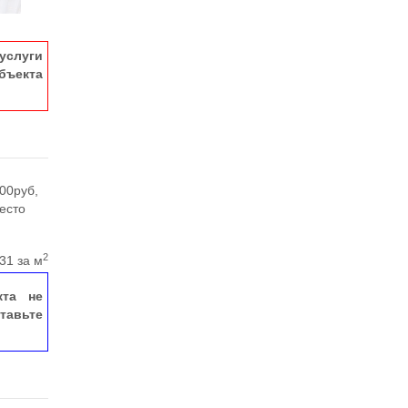
услуги
ъекта
00руб,
есто
2
31 за м
кта не
тавьте