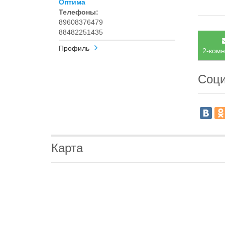
Оптима
Телефоны:
89608376479
88482251435
Профиль
2-комн
Соци
Карта