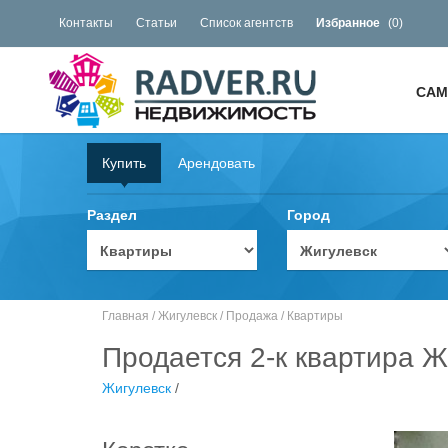
Контакты
Статьи
Список агентств
Избранное
(
0
)
САМ
Купить
Арендовать
Раздел
Город
Главная
/
Жигулевск
/
Продажа
/
Квартиры
Продается 2-к квартира Ж
Жигулевск
/