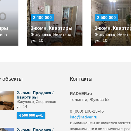
2 400 000
2 500 000
тиры
3-комн. Квартиры
3-комн. Кварт
тина
Жигулевск, Никитина
Жигулевск, Никит
ул., 10
ул., 10
 объекты
Контакты
2-комн. Продажа /
RADVER.ru
Квартиры
Тольятти, Жукова 52
Жигулевск, Спортивная
ул., 14
8 (800) 100-23-46
4 500 000 руб.
info@radver.ru
Внимание!
Мы не являемся агентст
недвижимости и не занимаемся ре
2-комн. Продажа /