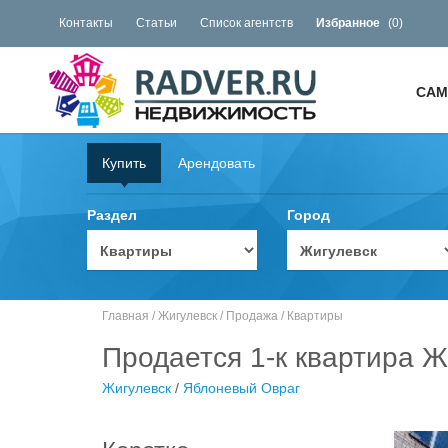
Контакты
Статьи
Список агентств
Избранное
(
0
)
САМ
Купить
Арендовать
Раздел
Город
Главная
/
Жигулевск
/
Продажа
/
Квартиры
Продается 1-к квартира Ж
Жигулевск
/
Яблоневый Овраг