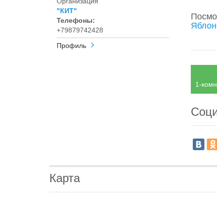
Организация
"КИТ"
Посмо
Телефоны:
Яблон
+79879742428
Профиль
1-комн
Соци
Карта