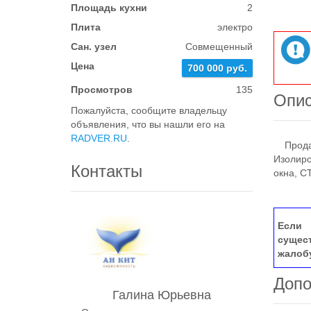
Площадь кухни
2
Плита
электро
Сан. узел
Совмещенный
Цена
700 000 руб.
Просмотров
135
Опи
Пожалуйста, сообщите владельцу
объявления, что вы нашли его на
RADVER.RU
.
Продает
Изолиро
Контакты
окна, С
Если 
сущес
жалоб
Допо
Галина Юрьевна