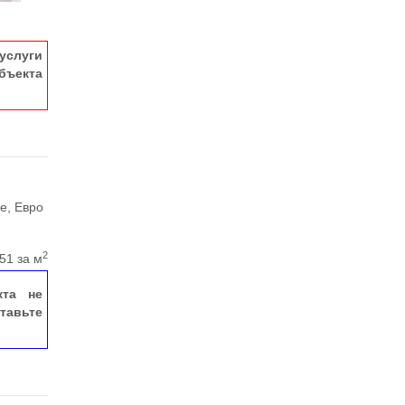
услуги
ъекта
е, Евро
2
51 за м
кта не
тавьте