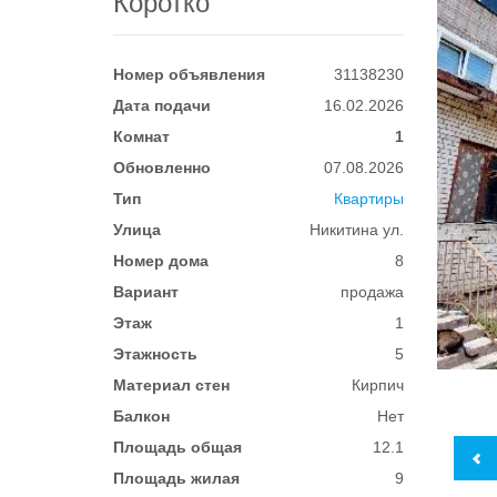
Коротко
Номер объявления
31138230
Дата подачи
16.02.2026
Комнат
1
Обновленно
07.08.2026
Тип
Квартиры
Улица
Никитина ул.
Номер дома
8
Вариант
продажа
Этаж
1
Этажность
5
Материал стен
Кирпич
Балкон
Нет
Площадь общая
12.1
Площадь жилая
9