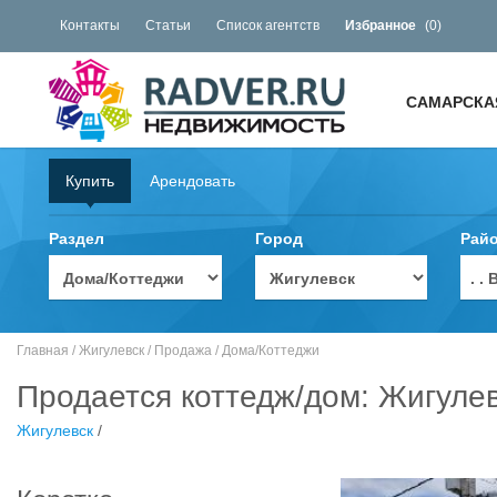
Контакты
Статьи
Список агентств
Избранное
(
0
)
САМАРСКА
Купить
Арендовать
Раздел
Город
Рай
. 
Главная
/
Жигулевск
/
Продажа
/
Дома/Коттеджи
Продается коттедж/дом: Жигулев
Жигулевск
/