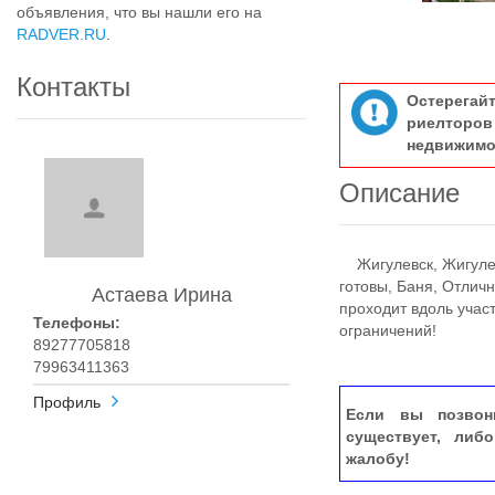
объявления, что вы нашли его на
RADVER.RU
.
Контакты
Остерегай
риелтор
недвижимо
Описание
Жигулевск, Жигулевс
готовы, Баня, Отлич
Астаева Ирина
проходит вдоль участ
Телефоны:
ограничений!
89277705818
79963411363
Профиль
Если вы позвон
существует, либ
жалобу!