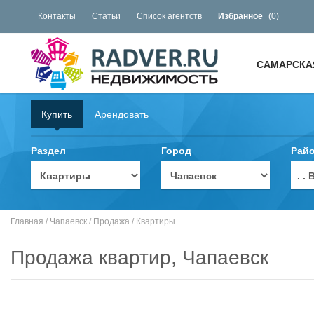
Контакты
Статьи
Список агентств
Избранное
(
0
)
САМАРСКА
Купить
Арендовать
Раздел
Город
Рай
. 
Главная
/
Чапаевск
/
Продажа
/
Квартиры
Продажа квартир, Чапаевск