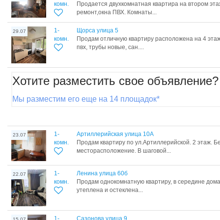
комн.
Продается двухкомнатная квартира на втором эт
ремонт,окна ПВХ. Комнаты...
1-
Щорса улица 5
29.07
комн.
Продам отличную квартиру расположена на 4 этаже
пвх, трубы новые, сан....
Хотите разместить свое объявление?
Мы разместим его еще на 14 площадок*
1-
Артиллерийская улица 10А
23.07
комн.
Продам квартиру по ул.Артиллерийской. 2 этаж. Б
месторасположение. В шаговой...
1-
Ленина улица 60б
22.07
комн.
Продам однокомнатную квартиру, в середине дома
утеплена и остеклена...
1-
Сазонова улица 9
15.07