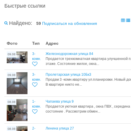
Быстрые ссылки
Найдено:
59
Подписаться на обновления
Фото
Тип
Адрес
3-
Железнодорожная улица 84
09.08
комн.
Продается трехкомнатная квартира улучшенной п
этаже. Состояние жилое, окна...
3-
Пролетарская улица 10Бк3
09.08
комн.
Продам 3 -комн.квартиру ул.планировки. Новый до
В квартире никто не...
1-
Чапаева улица 9
08.08
комн.
Продается уютная квартира , окна ПВХ , середина
состояние . Рассмотрим обмен...
2-
Ленина улица 27
08.08