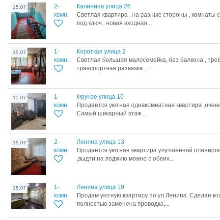
2-
Калинина улица 26
15.07
комн.
Светлая квартира , на разные стороны , комнаты 
под ключ , новая входная...
1-
Короткая улица 2
15.07
комн.
Светлая большая малосемейка, без балкона , тре
транспортная развязка ,...
1-
Фрунзе улица 10
15.07
комн.
Продаётся уютная однакомнатная квартира ,очень
Самый шикарный этаж...
2-
Ленина улица 13
15.07
комн.
Продается уютная квартира улучшенной планиро
,выдти на лоджию можно с обеих...
1-
Ленина улица 19
15.07
комн.
Продам уютную квартиру по ул.Ленина. Сделан ко
полностью заменена проводка,...