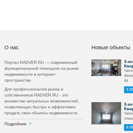
О нас
Новые объекты
3-ко
Портал RADVER.RU — современный
Ква
функциональный помощник на рынке
Чапа
недвижимости в интернет-
Желе
пространстве.
84
Для профессионалов рынка и
5 5
собственников RADVER.RU - это
множество актуальных возможностей,
3-ко
позволяющих быстро и эффективно
Ква
продать свои объекты недвижимости.
Чапа
улиц
Подробнее
6 5