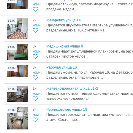
комн.
Продам отличную, светлую квартиру на 3 этаже с 
продаже. Рядом...
2-
Макаренко улица 14
15.07
комн.
Продается двухкомнатная квартира улучшенной 
раздельные,окна ПВХ,счетчики на...
3-
Медицинская улица 9
15.07
комн.
Продам квартиру улучшенной планировки , на раз
батареи ,чистое жилое...
3-
Рабочая улица 16
15.07
комн.
Продам 3-комн. кв. по ул. Рабочая 16, на 2 этаже,
раздельные, окна пластиковые,...
1-
Железнодорожная улица 51к2
15.07
комн.
Продается уютная, теплая однокомнатная квартир
улице Железнодорожная....
3-
Черняховского улица 19
15.07
комн.
Продается трехкомнатная квартира улучшенной п
этаже! Состояние...