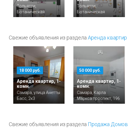
Тольятти,
Тольятти,
Ботаническая
Ботаническая
Свежие объявления из раздела
Аренда квартир
18 000 руб.
50 000 руб.
Аренда квартир, 1-
Аренда квартир, 1-
комн.
комн.
Самара, улица Анетты
Самара, Карла
Басс, 2к3
Маркса проспект, 196
Свежие объявления из раздела
Продажа Домов