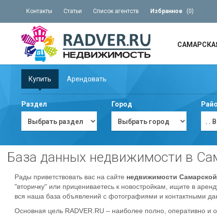
Контакты
Статьи
Список агентств
Избранное
(
0
)
САМАРСКА
Купить
Арендовать
Раздел
Город
Рай
. 
База данных недвижимости в Сам
Рады приветствовать вас на сайте
недвижимости Самарской
"вторичку" или прицениваетесь к новостройкам, ищите в аренд
вся наша база объявлений с фотографиями и контактными дан
Основная цель RADVER.RU – наиболее полно, оперативно и 