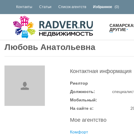
Контакты
Статьи
Список агентств
Избранное
(
0
)
САМАРСКА
ДРУГИЕ
Любовь Анатольевна
Контактная информация
Риелтор
Должность:
специалис
Мобильный:
На сайте с:
2
Мое агентство
Комфорт