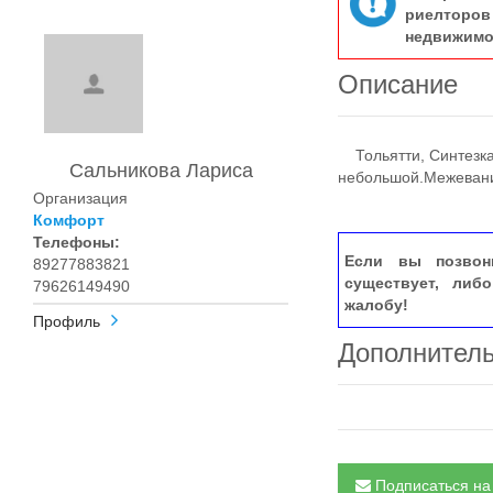
риелтор
недвижимо
Описание
Тольятти, Синтезкау
Сальникова Лариса
небольшой.Межевани
Организация
Комфорт
Телефоны:
Если вы позвон
89277883821
существует, либ
79626149490
жалобу!
Профиль
Дополнител
Подписаться на 