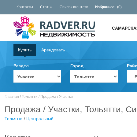
Контакты
Статьи
Список агентств
Избранное
(
0
)
САМАРСКА
Купить
Арендовать
Раздел
Город
Рай
. 
Главная
/
Тольятти
/
Продажа
/
Участки
Продажа / Участки, Тольятти, Си
Тольятти
/
Центральный